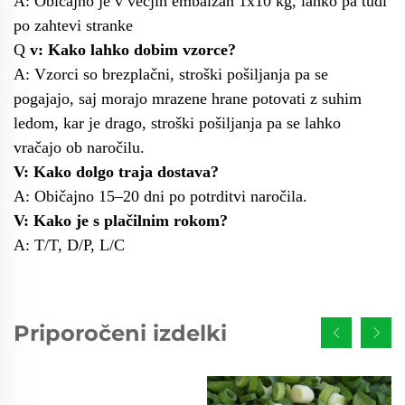
A: Običajno je v večjih embalžah 1x10 kg, lahko pa tudi
po zahtevi stranke
Q
v: Kako lahko dobim vzorce?
A: Vzorci so brezplačni, stroški pošiljanja pa se
pogajajo, saj morajo mrazene hrane potovati z suhim
ledom, kar je drago, stroški pošiljanja pa se lahko
vračajo ob naročilu.
V: Kako dolgo traja dostava?
A: Običajno 15–20 dni po potrditvi naročila.
V: Kako je s plačilnim rokom?
A: T/T, D/P, L/C
Priporočeni izdelki