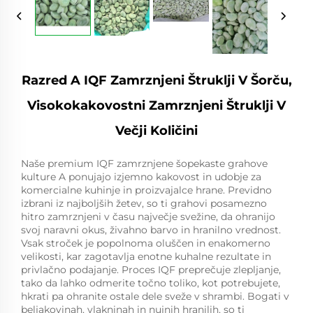
Razred A IQF Zamrznjeni Štruklji V Šorču,
Visokokakovostni Zamrznjeni Štruklji V
Večji Količini
Naše premium IQF zamrznjene šopekaste grahove
kulture A ponujajo izjemno kakovost in udobje za
komercialne kuhinje in proizvajalce hrane. Previdno
izbrani iz najboljših žetev, so ti grahovi posamezno
hitro zamrznjeni v času največje svežine, da ohranijo
svoj naravni okus, živahno barvo in hranilno vrednost.
Vsak stroček je popolnoma oluščen in enakomerno
velikosti, kar zagotavlja enotne kuhalne rezultate in
privlačno podajanje. Proces IQF preprečuje zlepljanje,
tako da lahko odmerite točno toliko, kot potrebujete,
hkrati pa ohranite ostale dele sveže v shrambi. Bogati v
beljakovinah, vlakninah in nujnih hranilih, so ti