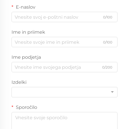
E-naslov
0/100
Ime in priimek
0/100
Ime podjetja
0/200
Izdelki
Sporočilo