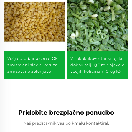
Večja prodajna cena IQF
Visokokakovostni kitajski
zmrzovani sladki koruza
dobavitelj IQF zelenjave v
zmrzovano zelenjavo
večjih količinah 10 kg IQF
zamrznjen česen
Pridobite brezplačno ponudbo
Naš predstavnik vas bo kmalu kontaktiral.