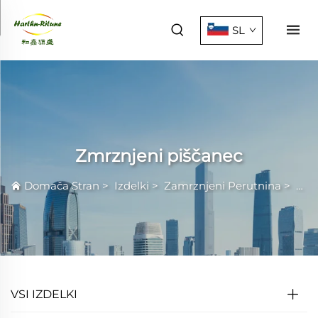
SL
Zmrznjeni piščanec
Domača Stran
>
Izdelki
>
Zamrznjeni Perutnina
>
Zmr
VSI IZDELKI