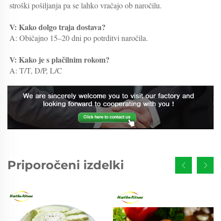
stroški pošiljanja pa se lahko vračajo ob naročilu. 
V: Kako dolgo traja dostava? 
A: Običajno 15–20 dni po potrditvi naročila. 
V: Kako je s plačilnim rokom? 
A: T/T, D/P, L/C 
Priporočeni izdelki