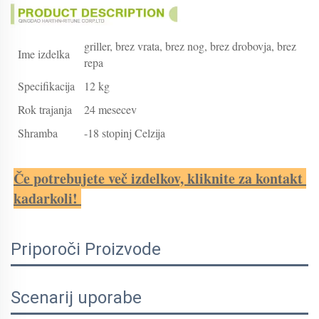
griller, brez vrata, brez nog, brez drobovja, brez
Ime izdelka
repa
Specifikacija
12 kg
Rok trajanja
24 mesecev
Shramba
-18 stopinj Celzija
Če potrebujete več izdelkov, kliknite za kontakt 
kadarkoli! 
Priporoči Proizvode
Scenarij uporabe