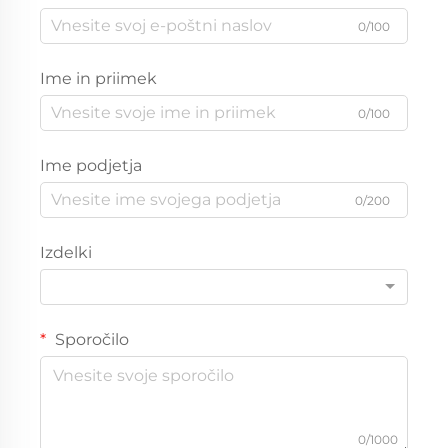
0/100
Ime in priimek
0/100
Ime podjetja
0/200
Izdelki
Sporočilo
0/1000