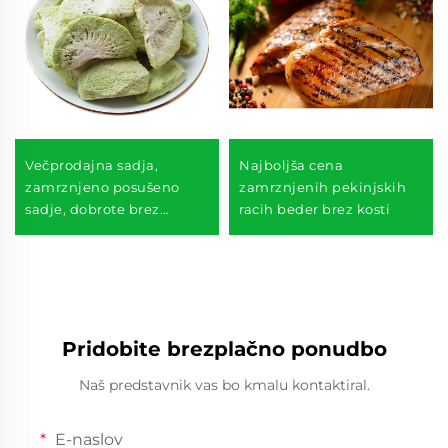
Večprodajna sadja,
Najboljša cena
zamrznjeno posušeno
zamrznjenih pekinjskih
sadje, dobrote brez
racih beder brez kosti
dodatkov, zamrznjeno
posušeno kiwi sadje
Pridobite brezplačno ponudbo
Naš predstavnik vas bo kmalu kontaktiral.
E-naslov