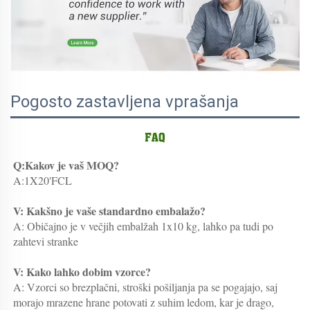
Pogosto zastavljena vprašanja
Q:Kakov je vaš MOQ? 
A:1X20'FCL 
V: Kakšno je vaše standardno embalažo? 
A: Običajno je v večjih embalžah 1x10 kg, lahko pa tudi po 
zahtevi stranke 
V: Kako lahko dobim vzorce? 
A: Vzorci so brezplačni, stroški pošiljanja pa se pogajajo, saj 
morajo mrazene hrane potovati z suhim ledom, kar je drago, 