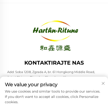
KONTAKTIRAJTE NAS
Add: Soba 1208, Zgrada A, br. 61 Hongkong Middle Road,
četvrt Shinan, Qingdao, Shandong, Kina
We value your privacy
-Tel:
+86-53285879528
We use cookies and similar tools to provide our services.
E-mail:
[email protected]
If you don't want to accept all cookies, click Personalize
cookies.