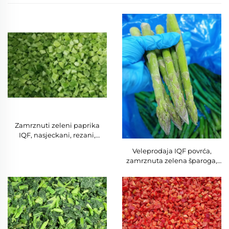
Zamrznuti zeleni paprika
IQF, nasjeckani, rezani,
zelene trake paprike, velika
Veleprodaja IQF povrća,
količina, IQF zamrznuti
zamrznuta zelena šparoga,
paprik u pakiranju,
rezana šparoga, povoljna
veleprodaja za izvoz
cijena