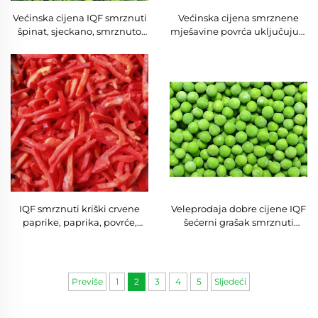
Većinska cijena IQF smrznuti
Većinska cijena smrznene
špinat, sjeckano, smrznuto
mješavine povrća uključujući
povrće, kockice, kuglice,
mrkvu kockice, zrna
svježe branje, halal
kukuruza, zelenu soju, velika
certificirano, dobra cijena
količina za restorane
IQF smrznuti kriški crvene
Veleprodaja dobre cijene IQF
paprike, paprika, povrće,
šećerni grašak smrznuti
izvozna cijena iz Kine,
šećerni grašak smrznuto
podrijetlo Kina
povrće
Previše
1
2
3
4
5
Sljedeći