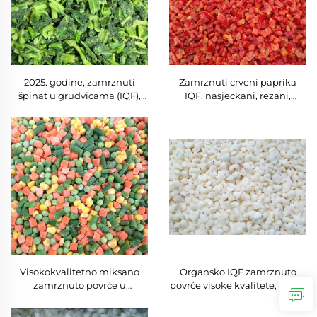
2025. godine, zamrznuti
Zamrznuti crveni paprika
špinat u grudvicama (IQF),
IQF, nasjeckani, rezani,
narezano povrće, kockice,
zamrznute trake crvene
kuglice, svježe branje,
paprike, velika količina IQF,
certificirano po halal
zamrznuta paprika, pakiranje
standardu, blok, parjen,
u velikoj količini, veleprodaja
blanširan
za izvoz
Visokokvalitetno miksano
Organsko IQF zamrznuto
zamrznuto povrće u
povrće visoke kvalitete, velika
cjelovitim komadima po
količina, uključujući ljuske
dobroj cijeni
češnjaka, narezani klijavac,