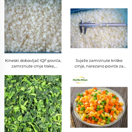
oljušteno, halal, svježi
kockasti oblik
Kineski dobavljač IQF povrća,
Svježe zamrznute kriške
zamrznute crnje trake,
crnje, narezano povrće za
kockice
distributere hrane,
maloprodajne lance i
restorane