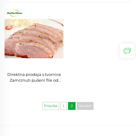
Direktna prodaja s tvornice
Zamrznuti pušeni file od
patke
Previše
1
2
Sljedeći