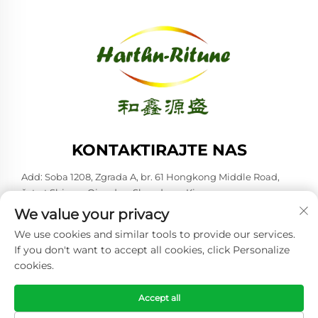
KONTAKTIRAJTE NAS
Add: Soba 1208, Zgrada A, br. 61 Hongkong Middle Road,
četvrt Shinan, Qingdao, Shandong, Kina
We value your privacy
-Tel:
+86-53285879528
We use cookies and similar tools to provide our services.
E-mail:
[email protected]
If you don't want to accept all cookies, click Personalize
cookies.
Copyright © 2026 Qingdao Harthn-ritune Corp., Ltd. Sva prava
su rezervirana. -
Politika privatnosti
Accept all