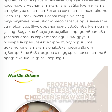
процесът осигурява минимално образуване на ледени
кристали в месната тъкан, запазвайки клетъчната
структура и естествената сочност на пилешкото
месо. Тази технология гарантира, че след
размразяване пилешкото месо запазва оригиналната
си текстура, вкус и хранителни свойства. Методът
за индивидуално бързо замразяване предотвратява
залепването на парчетата един към друг и
осигурява прецизен контрол върху порциите,
докато запечатаната опаковка предпазва от
изветряване във фризера и поддържа прясността в
продължение на дълги периоди.