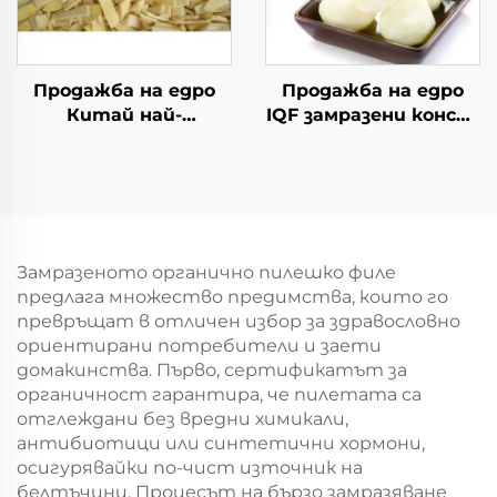
Продажба на едро
Продажба на едро
Китай най-
IQF замразени конски
евтината фабрична
кестени замразени
цена замразени
кестени зеленчуци
филийки от
бамбукови пъпки
продукт
Замразеното органично пилешко филе
предлага множество предимства, които го
превръщат в отличен избор за здравословно
ориентирани потребители и заети
домакинства. Първо, сертификатът за
органичност гарантира, че пилетата са
отглеждани без вредни химикали,
антибиотици или синтетични хормони,
осигурявайки по-чист източник на
белтъчини. Процесът на бързо замразяване