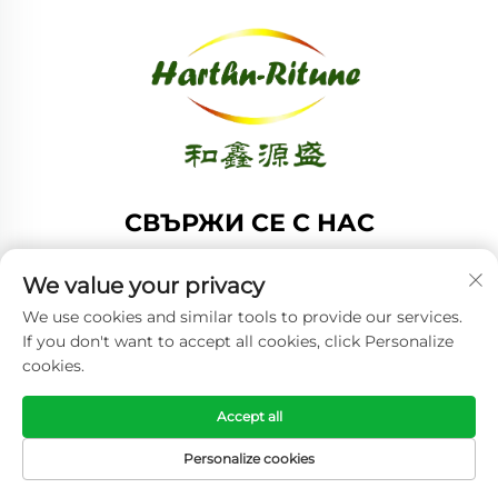
СВЪРЖИ СЕ С НАС
Add: Стая 1208, Сграда А, №61 улица Хонг Конг, Среден
We value your privacy
район, Циндао, Шандонг, Китай
We use cookies and similar tools to provide our services.
Тел:
+86-53285879528
If you don't want to accept all cookies, click Personalize
Имейл:
[email protected]
cookies.
Accept all
Всички права запазени. © 2025 Циндао Хартн-ритюн
Корпорейшън, Лтд. -
Политика за поверителност
Personalize cookies