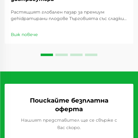
Растящият глобален пазар за премиум
деhidратирани плодове Търговията със сладки
сушеши плодове има значителен ръст през
последното десетилетие, като предлага
Виж повече
изгодни възможности за дистрибутори по
целия свят. С промяната в потребителските
предпочитания ...
Поискайте безплатна
оферта
Нашият представител ще се свърже с
вас скоро.