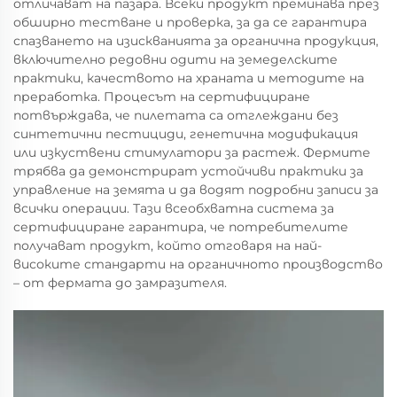
отличават на пазара. Всеки продукт преминава през
обширно тестване и проверка, за да се гарантира
спазването на изискванията за органична продукция,
включително редовни одити на земеделските
практики, качеството на храната и методите на
преработка. Процесът на сертифициране
потвърждава, че пилетата са отглеждани без
синтетични пестициди, генетична модификация
или изкуствени стимулатори за растеж. Фермите
трябва да демонстрират устойчиви практики за
управление на земята и да водят подробни записи за
всички операции. Тази всеобхватна система за
сертифициране гарантира, че потребителите
получават продукт, който отговаря на най-
високите стандарти на органичното производство
– от фермата до замразителя.