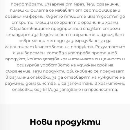
предотврати изгаряне от мраз. Тези органични
пилешки филета се набавят от сертифицирани
органични ферми, където птиците имат достъп до
открити площи и се хранят с органични храни.
Обработващите предприятия спазват строги
стандарти за безопасност на храните и използват
съвременни методи за замразяване, за да
гарантират качеството на продукта. Резултатът
е универсален, готов за употреба протеинов
продукт, който запазва хранителната си ценност и
осигурява удобството на удължен срок на
съхранение. Тези продукти обикновено се предлагат
в различни опаковки, за да отговарят на нуждите на
различни домакинства, и са запечатани в хранителни
опаковки, без БПА, за запазване на прясността.
Нови продукти