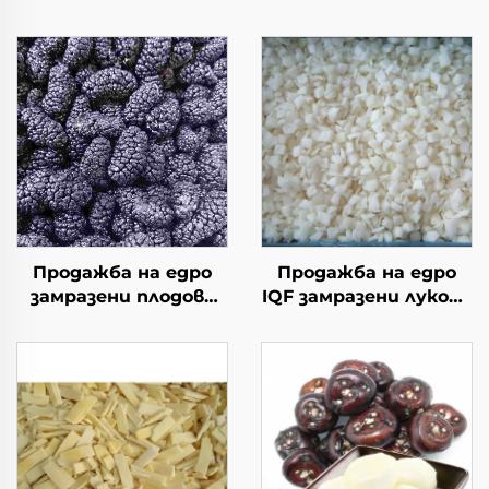
Продажба на едро
Продажба на едро
замразени плодове
IQF замразени лукови
от черен шип, нов
ивици нарязан свеж
реколта замразени
замразен зеленчук
плодове, опаковка от
цена
10 кг IQF черен шип