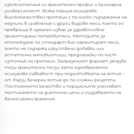
изключителния си хранителен профил и кулинарна
универсалност. Всяка порция осигурява
висококачествен протеин с по-ниско съдържание на
мазнини в сравнение с други видове месо, което го
превръща в идеален избор за здравословно
ориентирани потребители. Методите за
отглеждане по стандарт био гарантират месо,
което не съдържа изкуствени добавки или
остатъчни антибиотици, предлагайки по-чист
източник на протеин. Замразеният формат запазва
тези хранителни ползи, като едновременно
осигурява гъвкавост при подготовката на ястия –
от бързи вечерни ястия до по-сложни рецепти.
Постоянното качество и порционите улесняват
постигането на диетични цели и създаването на
балансирани хранения.