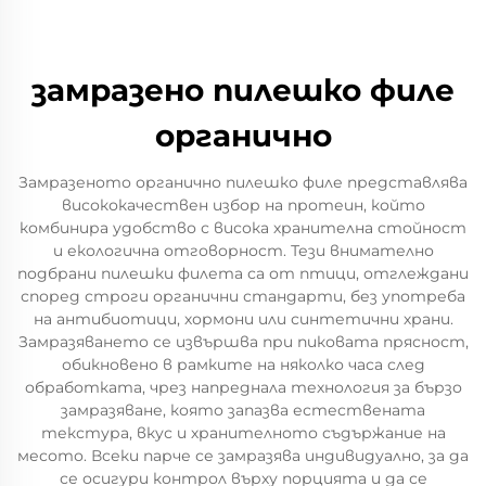
замразено пилешко филе
органично
Замразеното органично пилешко филе представлява
висококачествен избор на протеин, който
комбинира удобство с висока хранителна стойност
и екологична отговорност. Тези внимателно
подбрани пилешки филета са от птици, отглеждани
според строги органични стандарти, без употреба
на антибиотици, хормони или синтетични храни.
Замразяването се извършва при пиковата прясност,
обикновено в рамките на няколко часа след
обработката, чрез напреднала технология за бързо
замразяване, която запазва естествената
текстура, вкус и хранителното съдържание на
месото. Всеки парче се замразява индивидуално, за да
се осигури контрол върху порцията и да се