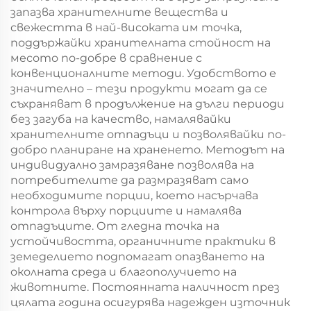
запазва хранителните вещества и
свежестта в най-високата им точка,
поддържайки хранителната стойност на
месото по-добре в сравнение с
конвенционалните методи. Удобството е
значително – тези продукти могат да се
съхраняват в продължение на дълги периоди
без загуба на качество, намалявайки
хранителните отпадъци и позволявайки по-
добро планиране на храненето. Методът на
индивидуално замразяване позволява на
потребителите да размразяват само
необходимите порции, което насърчава
контрола върху порциите и намалява
отпадъците. От гледна точка на
устойчивостта, органичните практики в
земеделието подпомагат опазването на
околната среда и благополучието на
животните. Постоянната наличност през
цялата година осигурява надежден източник