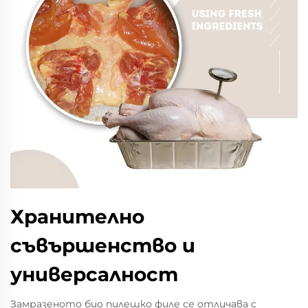
Хранително
съвършенство и
универсалност
Замразеното био пилешко филе се отличава с