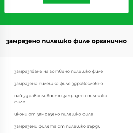
замразено пилешко филе органично
замразяване на готвено пилешко филе
замразено пилешко филе здравословно
най-здравословното замразено пилешко
филе
икони от замразено пилешко филе
замразени филета от пилешко гърди