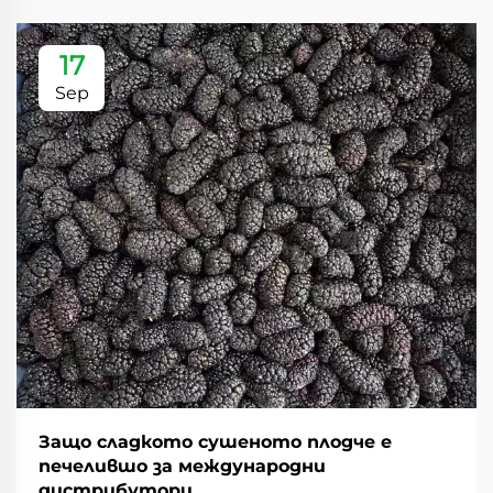
17
Sep
Защо сладкото сушеното плодче е
печелившо за международни
дистрибутори