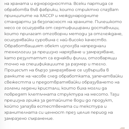
на храната и еднородността. Всеки партида се
обработва във фабрики, които стриктно спазват
принципите на ХАССР и международните
стандарти за безопасност на храните. Пилешкото
месо се осигурява от сертифицирани доставчици,
които прилагат отговорни методи за отглеждане,
осигурявайки суровина с най-високо качество.
Обработващият обект използва напреднали
технологии за прецизно нарязване и замразяване,
като резултатът са еднакви филии, отговарящи
точно на спецификациите за размер и тегло.
Процесът на бързо замразяване се извършва в
рамките на часове след обработката, запечатвайки
свежестта и предотвратявайки образуването на
големи ледени кристали, които биха могли да
повредят клетъчната структура на месото. Тази
прецизна грижа за детайлите води до продукт,
който запазва естествената си текстура и
хранителната си ценност през целия период на
замразено съхранение.