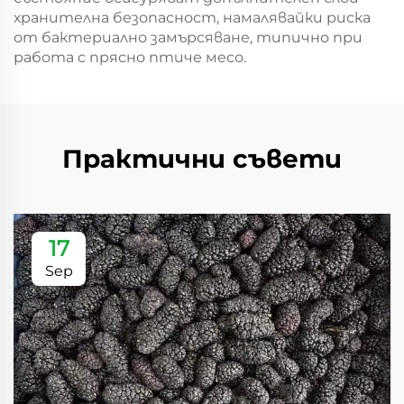
хранителна безопасност, намалявайки риска
от бактериално замърсяване, типично при
работа с прясно птиче месо.
Практични съвети
17
Sep