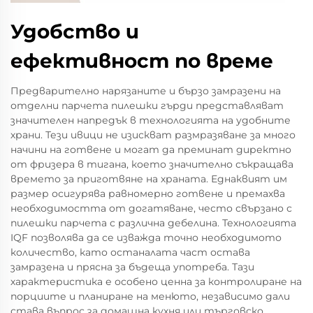
Удобство и
ефективност по време
Предварително нарязаните и бързо замразени на
отделни парчета пилешки гърди представляват
значителен напредък в технологията на удобните
храни. Тези ивици не изискват размразяване за много
начини на готвене и могат да преминат директно
от фризера в тигана, което значително съкращава
времето за приготвяне на храната. Еднаквият им
размер осигурява равномерно готвене и премахва
необходимостта от догатяване, често свързано с
пилешки парчета с различна дебелина. Технологията
IQF позволява да се изважда точно необходимото
количество, като останалата част остава
замразена и прясна за бъдеща употреба. Тази
характеристика е особено ценна за контролиране на
порциите и планиране на менюто, независимо дали
става въпрос за домашна кухня или търговско