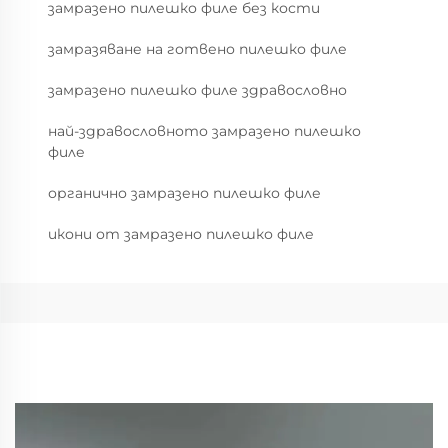
замразено пилешко филе без кости
замразяване на готвено пилешко филе
замразено пилешко филе здравословно
най-здравословното замразено пилешко
филе
органично замразено пилешко филе
икони от замразено пилешко филе