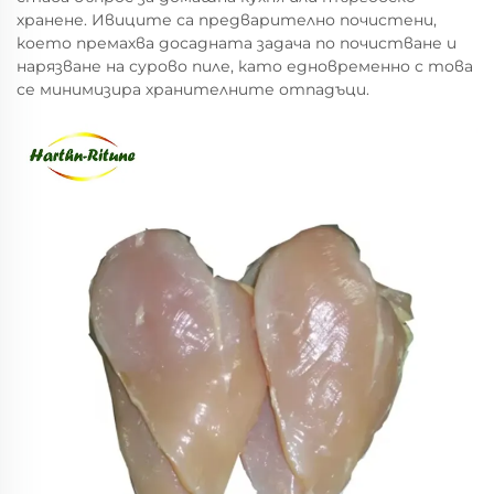
хранене. Ивиците са предварително почистени,
което премахва досадната задача по почистване и
нарязване на сурово пиле, като едновременно с това
се минимизира хранителните отпадъци.