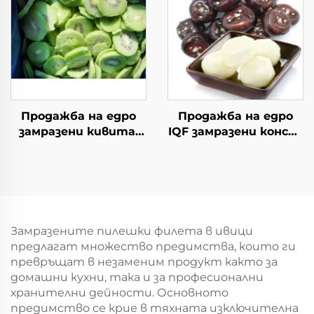
бут за продажба
Продажба на едро
Продажба на едро
замразени кивита,
IQF замразени конски
китайски киви, нов
кестени замразени
реколта
кестени зеленчуци
Замразените пилешки филета в ивици
предлагат множество предимства, които ги
превръщат в незаменим продукт както за
домашни кухни, така и за професионални
хранителни дейности. Основното
предимство се крие в тяхната изключителна