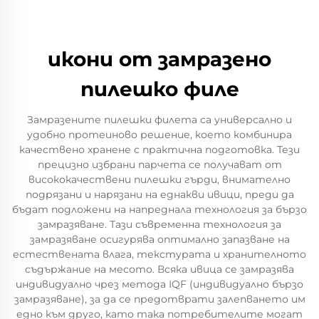
икони от замразено
пилешко филе
Замразените пилешки филета са универсално и
удобно протеиново решение, което комбинира
качествено хранене с практична подготовка. Тези
прецизно избрани парчета се получават от
висококачествени пилешки гърди, внимателно
подрязани и нарязани на еднакви ивици, преди да
бъдат подложени на напреднала технология за бързо
замразяване. Тази съвременна технология за
замразяване осигурява оптимално запазване на
естествената влага, текстурата и хранителното
съдържание на месото. Всяка ивица се замразява
индивидуално чрез метода IQF (индивидуално бързо
замразяване), за да се предотврати залепването им
едно към друго, като така потребителите могат