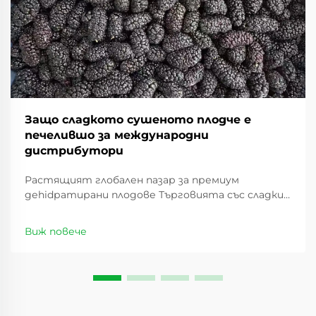
Защо сладкото сушеното плодче е
печелившо за международни
дистрибутори
Растящият глобален пазар за премиум
деhidратирани плодове Търговията със сладки
сушеши плодове има значителен ръст през
последното десетилетие, като предлага
Виж повече
изгодни възможности за дистрибутори по
целия свят. С промяната в потребителските
предпочитания ...