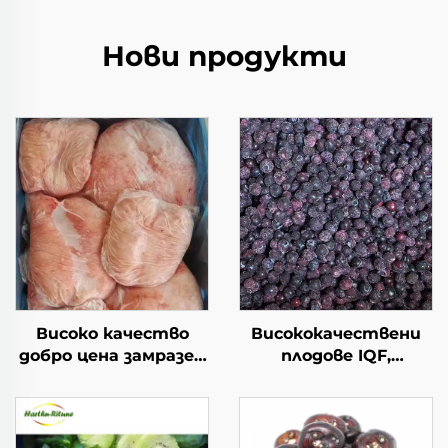
Нови продукти
Високо качество
Висококачествени
добро цена замразен
плодове IQF,
халал агнешки бут с
продажба на едро,
мазнина на
опаковка от 10 кг,
опашката наличен
замразени боровинки
замразен агнешки
за продажба