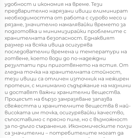
удобност и икономия на време. Тези
предварително нарязани ивици елиминират
необходимостта от работа с сурово месо и
рязане, значително намалявайки времето за
подготовка и минимизирайки проблемите с
хранителната безопасност. Еднаквият
размер на всяка ивица осигурява
последователни времена и температури на
готвене, което води до по-надеждни
резултати при приготвянето на ястия. От
гледна точка на хранителната стойност,
тези ивици са отличен източник на нежирен
протеин, с минимално съдържание на мазнини
и доставят важни хранителни вещества.
Процесът на бързо замразяване запазва
свежестта и хранителните вещества в най-
високата им точка, осигурявайки качество,
съпоставимо с прясно пиле, но с възможност
за по-дълго съхранение. Икономическите ползи
са значителни – потребителите могат да