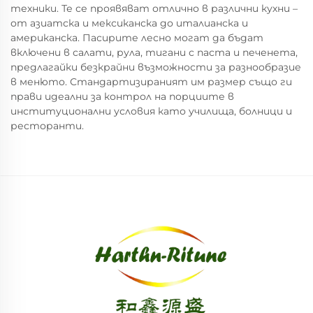
техники. Те се проявяват отлично в различни кухни –
от азиатска и мексиканска до италианска и
американска. Пасирите лесно могат да бъдат
включени в салати, рула, тигани с паста и печенета,
предлагайки безкрайни възможности за разнообразие
в менюто. Стандартизираният им размер също ги
прави идеални за контрол на порциите в
институционални условия като училища, болници и
ресторанти.