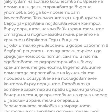
закупуват на голямо количество по време на
промоции и да ги съхраняват за бъдеща
употреба, без да компрометират
качеството. Технологията за индивидуално
бързо замразяване позволява лесен контрол
върху порциите, намалявайки хранителните
отпадъци и подпомагайки планирането на
хранене и бюджета. Тези ивици са
изключително универсални и добре работят в
безброй рецепти – от азиатски пържоли до
средиземноморски ястия, салати и паста.
Удобството се разпространява и върху
хранителните дейности, където ивиците
помагат за опростяване на кухненските
процеси и осигуряване на последователен
контрол върху порциите. Готовият за
готвене характер ги прави идеални за бързи
вечерни ястия, за приготвяне на храна напред
и за големи хранителни операции.
Запечатаната опаковка и замразеното
състояние осигуряват допълнителен слой