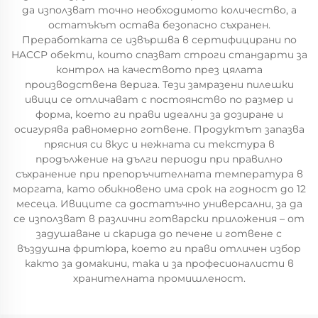
да използват точно необходимото количество, а
остатъкът остава безопасно съхранен.
Преработката се извършва в сертифицирани по
HACCP обекти, които спазват строги стандарти за
контрол на качеството през цялата
производствена верига. Тези замразени пилешки
ивици се отличават с постоянство по размер и
форма, което ги прави идеални за дозиране и
осигурява равномерно готвене. Продуктът запазва
прясния си вкус и нежната си текстура в
продължение на дълги периоди при правилно
съхранение при препоръчителната температура в
моргата, като обикновено има срок на годност до 12
месеца. Ивиците са достатъчно универсални, за да
се използват в различни готварски приложения – от
задушаване и скарида до печене и готвене с
въздушна фритюра, което ги прави отличен избор
както за домакини, така и за професионалисти в
хранителната промишленост.