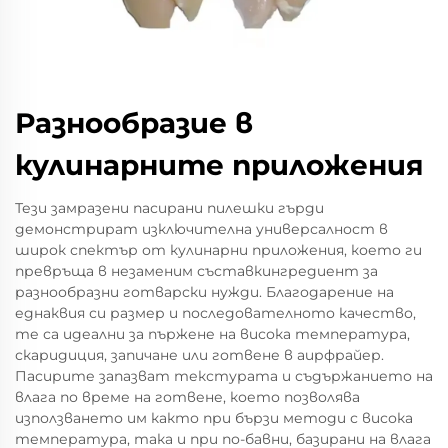
Разнообразие в
кулинарните приложения
Тези замразени пасирани пилешки гърди
демонстрират изключителна универсалност в
широк спектър от кулинарни приложения, което ги
превръща в незаменим съставкингредиент за
разнообразни готварски нужди. Благодарение на
еднаквия си размер и последователното качество,
те са идеални за пържене на висока температура,
скаридиция, запичане или готвене в аирфрайер.
Пасирите запазват текстурата и съдържанието на
влага по време на готвене, което позволява
използването им както при бързи методи с висока
температура, така и при по-бавни, базирани на влага