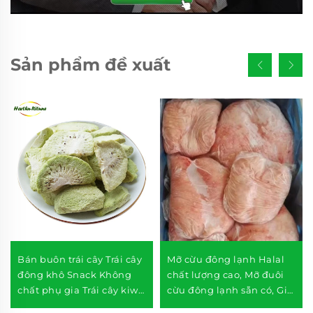
Sản phẩm đề xuất
Bán buôn trái cây Trái cây
Mỡ cừu đông lạnh Halal
đông khô Snack Không
chất lượng cao, Mỡ đuôi
chất phụ gia Trái cây kiwi
cừu đông lạnh sẵn có, Giá
đông khô
tốt