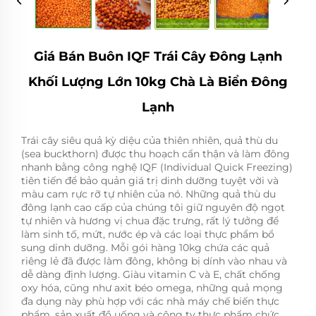
Giá Bán Buôn IQF Trái Cây Đông Lạnh
Khối Lượng Lớn 10kg Chà Là Biển Đông
Lạnh
Trái cây siêu quả kỳ diệu của thiên nhiên, quả thù du
(sea buckthorn) được thu hoạch cẩn thận và làm đông
nhanh bằng công nghệ IQF (Individual Quick Freezing)
tiên tiến để bảo quản giá trị dinh dưỡng tuyệt vời và
màu cam rực rỡ tự nhiên của nó. Những quả thù du
đông lạnh cao cấp của chúng tôi giữ nguyên độ ngọt
tự nhiên và hương vị chua đặc trưng, rất lý tưởng để
làm sinh tố, mứt, nước ép và các loại thực phẩm bổ
sung dinh dưỡng. Mỗi gói hàng 10kg chứa các quả
riêng lẻ đã được làm đông, không bị dính vào nhau và
dễ dàng định lượng. Giàu vitamin C và E, chất chống
oxy hóa, cũng như axit béo omega, những quả mọng
đa dụng này phù hợp với các nhà máy chế biến thực
phẩm, sản xuất đồ uống và công ty thực phẩm chức