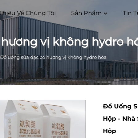
 Thiệu Về Chúng Tôi
Sản Phẩm
Tin 
 hương vị không hydro h
Đồ uống sữa đặc có hương vị không hydro hóa
Đồ Uống S
Hộp - Nhà
Hộp