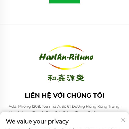
LIÊN HỆ VỚI CHÚNG TÔI
Add: Phòng 1208, Tòa nhà A, Số 61 Đường Hồng Kông Trung,
Khu Shinan, Thanh Đảo, Sơn Đông, Trung Quốc
We value your privacy
ĐT:
+86-53285879528