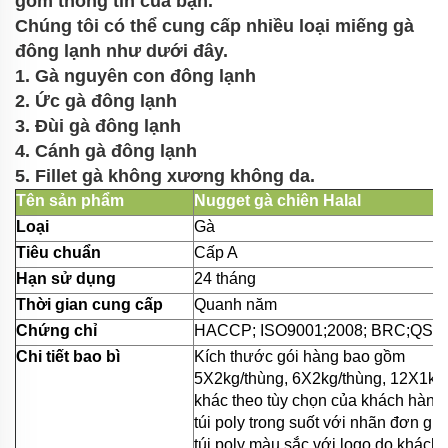
gồm thông tin của bạn.
Chúng tôi có thể cung cấp nhiều loại miếng gà
đông lạnh như dưới đây.
1. Gà nguyên con đông lạnh
2. Ức gà đông lạnh
3. Đùi gà đông lạnh
4. Cánh gà đông lạnh
5. Fillet gà không xương không da.
Tên sản phẩm
Nugget gà chiên Halal
Loại
Gà
Tiêu chuẩn
Cấp A
Hạn sử dụng
24 tháng
Thời gian cung cấp
Quanh năm
Chứng chỉ
HACCP; ISO9001;2008; BRC;QS;v.
Chi tiết bao bì
Kích thước gói hàng bao gồm
5X2kg/thùng, 6X2kg/thùng, 12X1kg/
khác theo tùy chọn của khách hàng
túi poly trong suốt với nhãn đơn giản
túi poly màu sắc với logo do khách