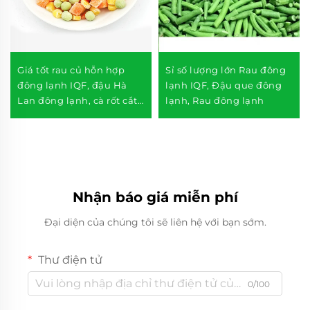
Giá tốt rau củ hỗn hợp
Sỉ số lượng lớn Rau đông
đông lạnh IQF, đậu Hà
lạnh IQF, Đậu que đông
Lan đông lạnh, cà rốt cắt
lạnh, Rau đông lạnh
hạt lựu, ngô ngọt đông
lạnh, đạt tiêu chuẩn Halal
Nhận báo giá miễn phí
Đại diện của chúng tôi sẽ liên hệ với bạn sớm.
Thư điện tử
0/100