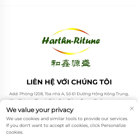
LIÊN HỆ VỚI CHÚNG TÔI
Add: Phòng 1208, Tòa nhà A, Số 61 Đường Hồng Kông Trung,
Khu Shinan, Thanh Đảo, Sơn Đông, Trung Quốc
We value your privacy
ĐT:
+86-53285879528
We use cookies and similar tools to provide our services.
Email:
[email protected]
If you don't want to accept all cookies, click Personalize
cookies.