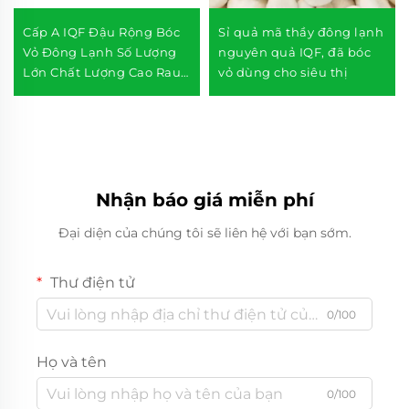
Cấp A IQF Đậu Rộng Bóc
Sỉ quả mã thầy đông lạnh
Vỏ Đông Lạnh Số Lượng
nguyên quả IQF, đã bóc
Lớn Chất Lượng Cao Rau
vỏ dùng cho siêu thị
Củ Đông Lạnh
Nhận báo giá miễn phí
Đại diện của chúng tôi sẽ liên hệ với bạn sớm.
Thư điện tử
0/100
Họ và tên
0/100