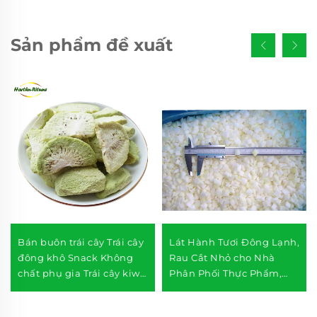
Sản phẩm đề xuất
Bán buôn trái cây Trái cây
Lát Hành Tươi Đông Lạnh,
đông khô Snack Không
Rau Cắt Nhỏ cho Nhà
chất phụ gia Trái cây kiwi
Phân Phối Thực Phẩm,
đông khô
Chuỗi Bán Lẻ, Nhà Hàng