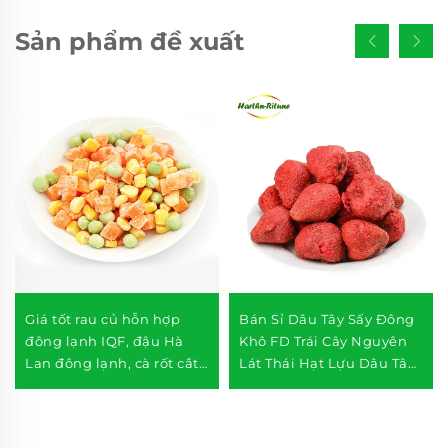
Sản phẩm đề xuất
Giá tốt rau củ hỗn hợp
Bán Sỉ Dâu Tây Sấy Đông
đông lạnh IQF, đậu Hà
Khô FD Trái Cây Nguyên
Lan đông lạnh, cà rốt cắt
Lát Thái Hạt Lựu Dâu Tây
hạt lựu, ngô ngọt đông
Sấy Đông Khô
lạnh, đạt tiêu chuẩn Halal