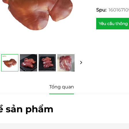
1601671
Spu:
Yêu cầu thông 
Tổng quan
ề sản phẩm