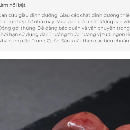
Làm nổi bật
Gan cừu giàu dinh dưỡng: Giàu các chất dinh dưỡng thiế
Giá trực tiếp từ nhà máy: Mua gan cừu chất lượng cao với
Đóng gói thùng: Dễ dàng bảo quản và vận chuyển trong
Thời hạn sử dụng dài: Thưởng thức hương vị tươi ngon l
Nhà cung cấp Trung Quốc: Sản xuất theo các tiêu chuẩn 