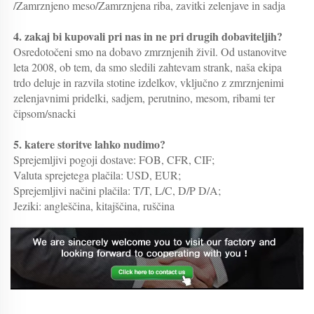
/Zamrznjeno meso/Zamrznjena riba, zavitki zelenjave in sadja 
4. zakaj bi kupovali pri nas in ne pri drugih dobaviteljih?   
Osredotočeni smo na dobavo zmrznjenih živil. Od ustanovitve 
leta 2008, ob tem, da smo sledili zahtevam strank, naša ekipa 
trdo deluje in razvila stotine izdelkov, vključno z zmrznjenimi 
zelenjavnimi pridelki, sadjem, perutnino, mesom, ribami ter 
čipsom/snacki 
5. katere storitve lahko nudimo?   
Sprejemljivi pogoji dostave: FOB, CFR, CIF; 
Valuta sprejetega plačila: USD, EUR; 
Sprejemljivi načini plačila: T/T, L/C, D/P D/A; 
Jeziki: angleščina, kitajščina, ruščina 