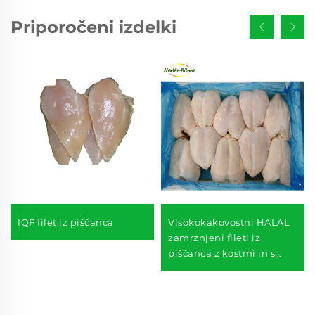
Priporočeni izdelki
IQF filet iz piščanca
Visokokakovostni HALAL
zamrznjeni fileti iz
piščanca z kostmi in s
kožo