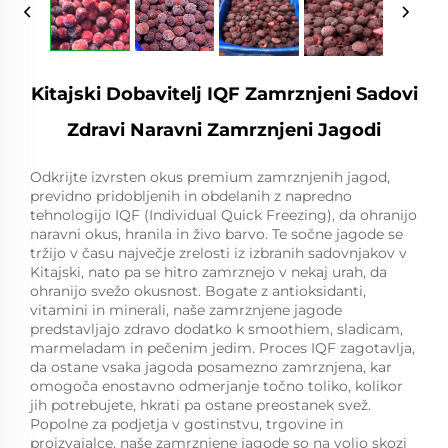
Kitajski Dobavitelj IQF Zamrznjeni Sadovi
Zdravi Naravni Zamrznjeni Jagodi
Odkrijte izvrsten okus premium zamrznjenih jagod,
previdno pridobljenih in obdelanih z napredno
tehnologijo IQF (Individual Quick Freezing), da ohranijo
naravni okus, hranila in živo barvo. Te sočne jagode se
tržijo v času največje zrelosti iz izbranih sadovnjakov v
Kitajski, nato pa se hitro zamrznejo v nekaj urah, da
ohranijo svežo okusnost. Bogate z antioksidanti,
vitamini in minerali, naše zamrznjene jagode
predstavljajo zdravo dodatko k smoothiem, sladicam,
marmeladam in pečenim jedim. Proces IQF zagotavlja,
da ostane vsaka jagoda posamezno zamrznjena, kar
omogoča enostavno odmerjanje točno toliko, kolikor
jih potrebujete, hkrati pa ostane preostanek svež.
Popolne za podjetja v gostinstvu, trgovine in
proizvajalce, naše zamrznjene jagode so na voljo skozi