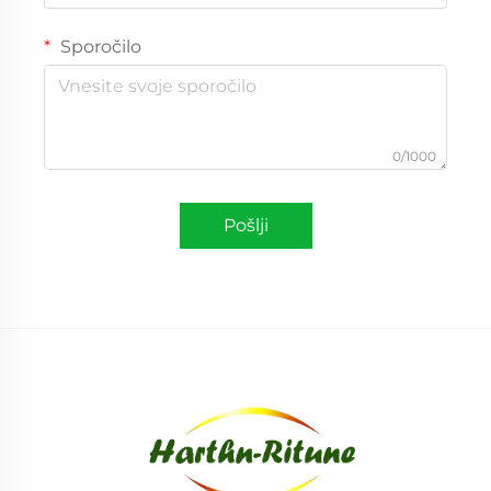
Sporočilo
0/1000
Pošlji