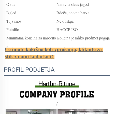
Okus
Naravna okus jagod
Izgled
Rdeča, enotna barva
Tuja snov
Ne obstaja
Potrdilo
HACCP ISO
Minimalna količina za naročilo
Količina je lahko predmet pogajanj
Če imate kakršna koli vprašanja, kliknite za 
stik z nami kadarkoli! 
PROFIL PODJETJA