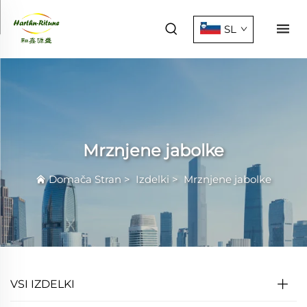
SL
Mrznjene jabolke
Domača Stran
>
Izdelki
>
Mrznjene jabolke
VSI IZDELKI