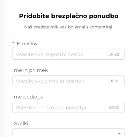
Pridobite brezplačno ponudbo
Naš predstavnik vas bo kmalu kontaktiral.
E-naslov
0/100
Ime in priimek
0/100
Ime podjetja
0/200
Izdelki