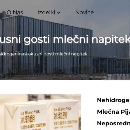
O Nas
Izdelki
Novice
usni gosti mlečni napite
idrogenirani okusni gosti mlečni napitek
Nehidrogen
Mlečna Pij
Neposredno