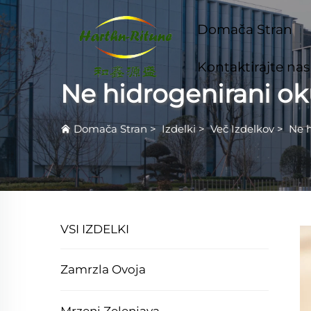
Domača Stran
Kontaktirajte nas
Ne hidrogenirani ok
Domača Stran
>
Izdelki
>
Več Izdelkov
>
Ne h
VSI IZDELKI
Zamrzla Ovoja