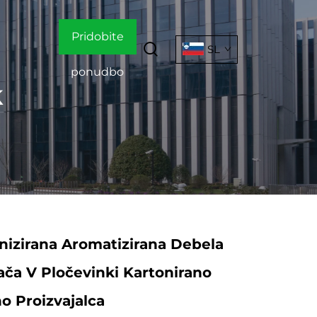
Pridobite
SL
ponudbo
k
izirana Aromatizirana Debela
ača V Pločevinki Kartonirano
 Proizvajalca