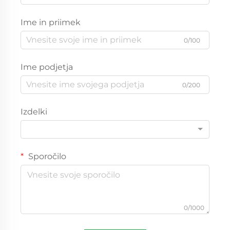
Ime in priimek
0/100
Ime podjetja
0/200
Izdelki
Sporočilo
0/1000