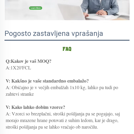
Pogosto zastavljena vprašanja
Q:Kakov je vaš MOQ? 
A:1X20'FCL 
V: Kakšno je vaše standardno embalažo? 
A: Običajno je v večjih embalžah 1x10 kg, lahko pa tudi po 
zahtevi stranke 
V: Kako lahko dobim vzorce? 
A: Vzorci so brezplačni, stroški pošiljanja pa se pogajajo, saj 
morajo mrazene hrane potovati z suhim ledom, kar je drago, 
stroški pošiljanja pa se lahko vračajo ob naročilu. 