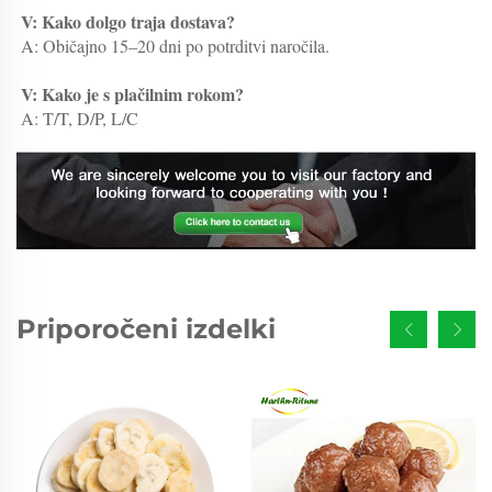
V: Kako dolgo traja dostava? 
A: Običajno 15–20 dni po potrditvi naročila. 
V: Kako je s plačilnim rokom? 
A: T/T, D/P, L/C 
Priporočeni izdelki