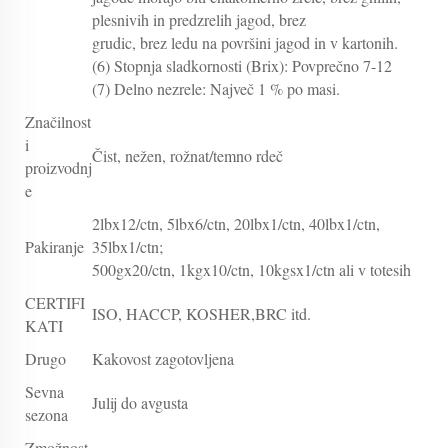
plesnivih in predzrelih jagod, brez
grudic, brez ledu na površini jagod in v kartonih.
(6) Stopnja sladkornosti (Brix): Povprečno 7-12
(7) Delno nezrele: Največ 1 % po masi.
Značilnost
i
Čist, nežen, rožnat/temno rdeč
proizvodnj
e
2lbx12/ctn, 5lbx6/ctn, 20lbx1/ctn, 40lbx1/ctn,
Pakiranje
35lbx1/ctn;
500gx20/ctn, 1kgx10/ctn, 10kgsx1/ctn ali v totesih
CERTIFI
ISO, HACCP, KOSHER,BRC itd.
KATI
Drugo
Kakovost zagotovljena
Sevna
Julij do avgusta
sezona
Zmožnost