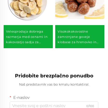
Velesprodaja dobrega
Visokokakovostne
razmerja med cenami in
zamrznjene goveje
kakovostjo sadja za
klobase za hrenovko in
poslastice v zamrznjenem
barbekju
sušenem stanju banane v
zamrznjenem sušenem
stanju za prodajo
Pridobite brezplačno ponudbo
Naš predstavnik vas bo kmalu kontaktiral.
E-naslov
0/100