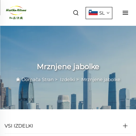
SL
Mrznjene jabolke
Domača Stran
>
Izdelki
>
Mrznjene jabolke
VSI IZDELKI