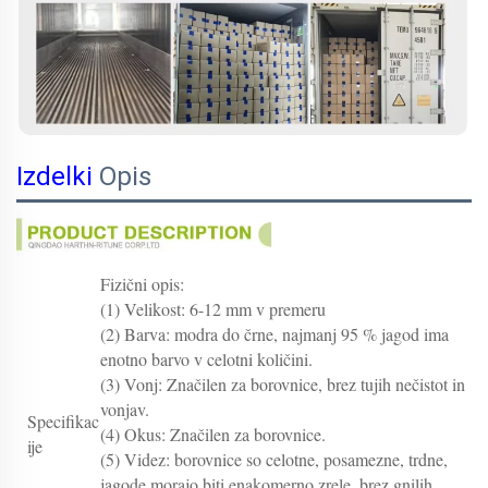
Izdelki
Opis
Fizični opis:
(1) Velikost: 6-12 mm v premeru
(2) Barva: modra do črne, najmanj 95 % jagod ima
enotno barvo v celotni količini.
(3) Vonj: Značilen za borovnice, brez tujih nečistot in
vonjav.
Specifikac
(4) Okus: Značilen za borovnice.
ije
(5) Videz: borovnice so celotne, posamezne, trdne,
jagode morajo biti enakomerno zrele, brez gnilih,