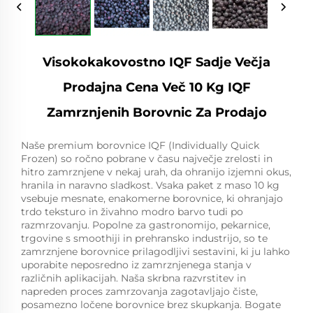
Visokokakovostno IQF Sadje Večja
Prodajna Cena Več 10 Kg IQF
Zamrznjenih Borovnic Za Prodajo
Naše premium borovnice IQF (Individually Quick
Frozen) so ročno pobrane v času največje zrelosti in
hitro zamrznjene v nekaj urah, da ohranijo izjemni okus,
hranila in naravno sladkost. Vsaka paket z maso 10 kg
vsebuje mesnate, enakomerne borovnice, ki ohranjajo
trdo teksturo in živahno modro barvo tudi po
razmrzovanju. Popolne za gastronomijo, pekarnice,
trgovine s smoothiji in prehransko industrijo, so te
zamrznjene borovnice prilagodljivi sestavini, ki ju lahko
uporabite neposredno iz zamrznjenega stanja v
različnih aplikacijah. Naša skrbna razvrstitev in
napreden proces zamrzovanja zagotavljajo čiste,
posamezno ločene borovnice brez skupkanja. Bogate