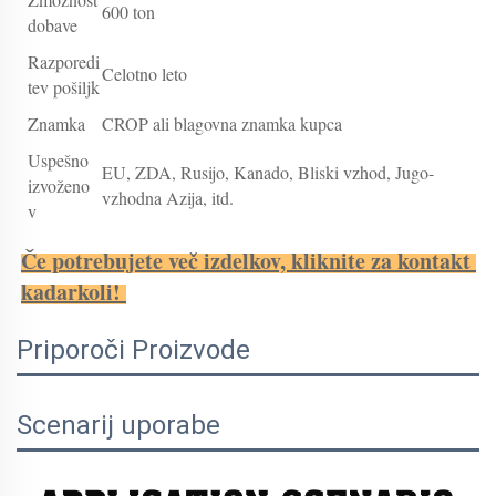
600 ton
dobave
Razporedi
Celotno leto
tev pošiljk
Znamka
CROP ali blagovna znamka kupca
Uspešno
EU, ZDA, Rusijo, Kanado, Bliski vzhod, Jugo-
izvoženo
vzhodna Azija, itd.
v
Če potrebujete več izdelkov, kliknite za kontakt 
kadarkoli! 
Priporoči Proizvode
Scenarij uporabe