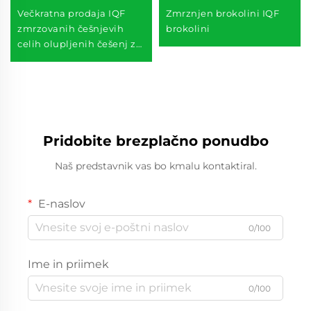
Večkratna prodaja IQF
Zmrznjen brokolini IQF
zmrzovanih češnjevih
brokolini
celih olupljenih češenj za
supermarket
Pridobite brezplačno ponudbo
Naš predstavnik vas bo kmalu kontaktiral.
E-naslov
0/100
Ime in priimek
0/100