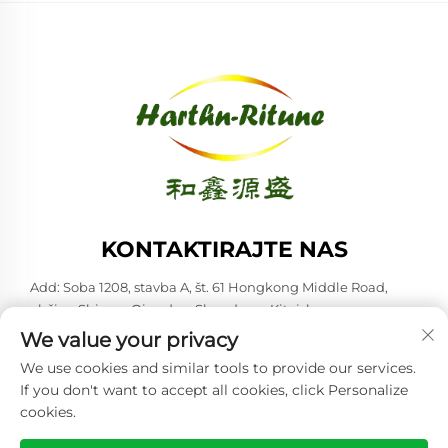
KONTAKTIRAJTE NAS
Add: Soba 1208, stavba A, št. 61 Hongkong Middle Road,
občina Shinan, Qingdao, Shandong, Kitajska
We value your privacy
Tel:
+86-53285879528
We use cookies and similar tools to provide our services.
E-pošta:
[email protected]
If you don't want to accept all cookies, click Personalize
cookies.
Avtorske pravice © 2026 Qingdao Harthn-ritune Corp., Ltd. Vse