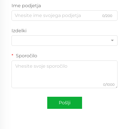
Ime podjetja
0/200
Izdelki
Sporočilo
0/1000
Pošlji