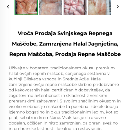
Vroča Prodaja Svinjskega Repnega
Maščobe, Zamrznjena Halal Jagnjetina,
Repna Maščoba, Prodaja Repne Maščobe
Uživajte v bogatem, tradicionalnem okusu premium
halal ovčjih repnih maščob, cenjenega sestavina v
kuhinji Bliskega vzhoda in Srednje Azije. Naše
zamrznjene ovčje repne maščobe skrbno pridobivamo
od kakovostnih halal certificiranih dobaviteljev, da
zagotovimo avtentičnost in skladnost z verskimi
prehranskimi zahtevami. S svojim značilnim okusom in
visoko vsebnostjo maščobe ta posebna izdelek dodaja
izjemno bogatino in okus tradicionalnim jedim, kot so
pilaf, kebabi in kremščine. Vsak kos je strokovno
obdelan, očiščen in hitro zamrznjen, da ohrani svežino
in prehranske lastnosti. Idealno za restavracije,