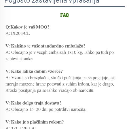
Pogosto zastavljena vprašanja
Q:Kakov je vaš MOQ? 
A:1X20'FCL 
V: Kakšno je vaše standardno embalažo? 
A: Običajno je v večjih embalžah 1x10 kg, lahko pa tudi po 
zahtevi stranke 
V: Kako lahko dobim vzorce? 
A: Vzorci so brezplačni, stroški pošiljanja pa se pogajajo, saj 
morajo mrazene hrane potovati z suhim ledom, kar je drago, 
stroški pošiljanja pa se lahko vračajo ob naročilu. 
V: Kako dolgo traja dostava? 
A: Običajno 15–20 dni po potrditvi naročila. 
V: Kako je s plačilnim rokom? 
A: T/T, D/P, L/C 