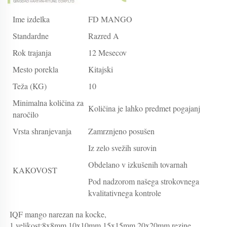
Ime izdelka
FD MANGO
Standardne
Razred A
Rok trajanja
12 Mesecov
Mesto porekla
Kitajski
Teža (KG)
10
Minimalna količina za
Količina je lahko predmet pogajanj
naročilo
Vrsta shranjevanja
Zamrznjeno posušen
Iz zelo svežih surovin
Obdelano v izkušenih tovarnah
KAKOVOST
Pod nadzorom našega strokovnega
kvalitativnega kontrole
IQF mango narezan na kocke, 
1.velikost:8x8mm,10x10mm,15x15mm,20x20mm,rezine 