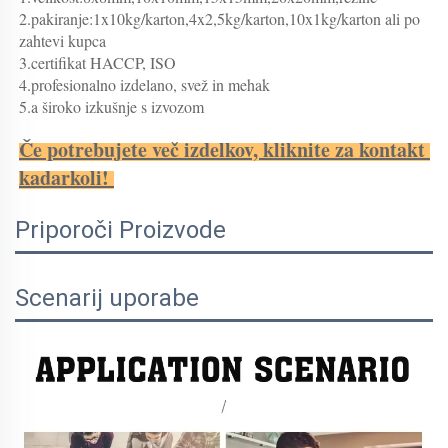
2.pakiranje:1x10kg/karton,4x2,5kg/karton,10x1kg/karton ali po 
zahtevi kupca 
3.certifikat HACCP, ISO 
4.profesionalno izdelano, svež in mehak 
5.a široko izkušnje s izvozom 
Če potrebujete več izdelkov, kliknite za kontakt 
kadarkoli! 
Priporoči Proizvode
Scenarij uporabe