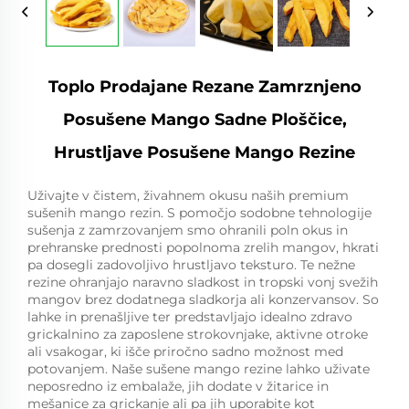
Toplo Prodajane Rezane Zamrznjeno
Posušene Mango Sadne Ploščice,
Hrustljave Posušene Mango Rezine
Uživajte v čistem, živahnem okusu naših premium
sušenih mango rezin. S pomočjo sodobne tehnologije
sušenja z zamrzovanjem smo ohranili poln okus in
prehranske prednosti popolnoma zrelih mangov, hkrati
pa dosegli zadovoljivo hrustljavo teksturo. Te nežne
rezine ohranjajo naravno sladkost in tropski vonj svežih
mangov brez dodatnega sladkorja ali konzervansov. So
lahke in prenašljive ter predstavljajo idealno zdravo
grickalnino za zaposlene strokovnjake, aktivne otroke
ali vsakogar, ki išče priročno sadno možnost med
potovanjem. Naše sušene mango rezine lahko uživate
neposredno iz embalaže, jih dodate v žitarice in
mešanice za grickanje ali pa jih uporabite kot