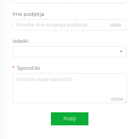
Ime podjetja
0/200
Izdelki
Sporočilo
0/1000
Pošlji