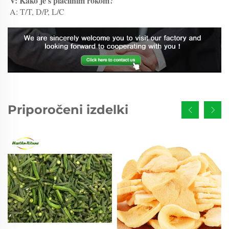
V: Kako je s plačilnim rokom? 
A: T/T, D/P, L/C 
Priporočeni izdelki