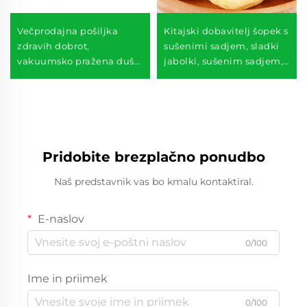
Večprodajna pošiljka
Kitajski dobavitelj šopek s
zdravih dobrot,
sušenimi sadjem, sladki
vakuumsko pražena duša,
jabolki, sušenim sadjem,
hrustljavi zelenjavni čipsi
krhkim sušenim jabolki
Pridobite brezplačno ponudbo
Naš predstavnik vas bo kmalu kontaktiral.
E-naslov
0/100
Ime in priimek
0/100