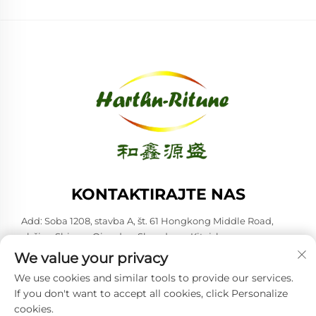
KONTAKTIRAJTE NAS
Add: Soba 1208, stavba A, št. 61 Hongkong Middle Road,
občina Shinan, Qingdao, Shandong, Kitajska
We value your privacy
Tel:
+86-53285879528
We use cookies and similar tools to provide our services.
E-pošta:
[email protected]
If you don't want to accept all cookies, click Personalize
cookies.