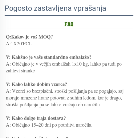
Pogosto zastavljena vprašanja
Q:Kakov je vaš MOQ? 
A:1X20'FCL 
V: Kakšno je vaše standardno embalažo? 
A: Običajno je v večjih embalžah 1x10 kg, lahko pa tudi po 
zahtevi stranke 
V: Kako lahko dobim vzorce? 
A: Vzorci so brezplačni, stroški pošiljanja pa se pogajajo, saj 
morajo mrazene hrane potovati z suhim ledom, kar je drago, 
stroški pošiljanja pa se lahko vračajo ob naročilu. 
V: Kako dolgo traja dostava? 
A: Običajno 15–20 dni po potrditvi naročila. 