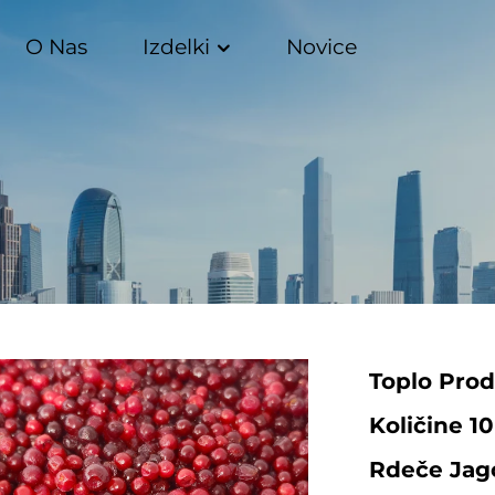
O Nas
Izdelki
Novice
Toplo Prod
Količine 1
Rdeče Jago