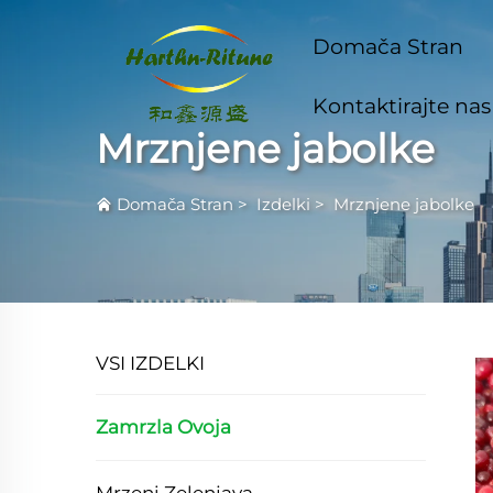
Domača Stran
Kontaktirajte nas
Mrznjene jabolke
Domača Stran
>
Izdelki
>
Mrznjene jabolke
VSI IZDELKI
Zamrzla Ovoja