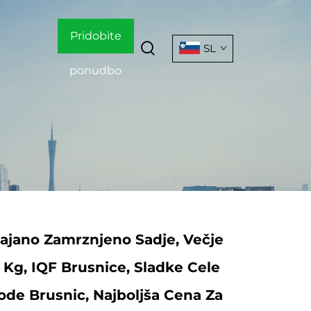
Pridobite
SL
ponudbo
ajano Zamrznjeno Sadje, Večje
0 Kg, IQF Brusnice, Sladke Cele
de Brusnic, Najboljša Cena Za