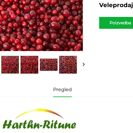
Veleproda
Poizvedba
Pregled