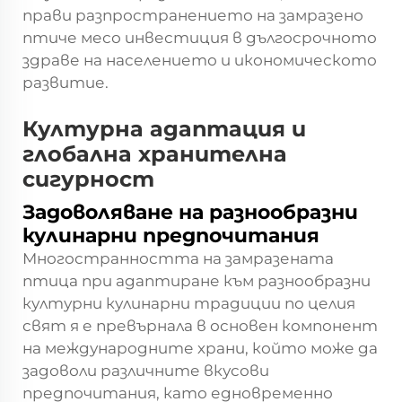
прави разпространението на замразено
птиче месо инвестиция в дългосрочното
здраве на населението и икономическото
развитие.
Културна адаптация и
глобална хранителна
сигурност
Задоволяване на разнообразни
кулинарни предпочитания
Многостранността на замразената
птица при адаптиране към разнообразни
културни кулинарни традиции по целия
свят я е превърнала в основен компонент
на международните храни, който може да
задоволи различните вкусови
предпочитания, като едновременно