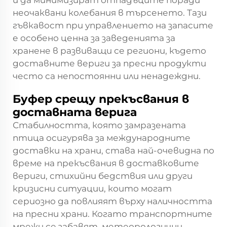
и да минимизират отпадъците поради
неочаквани колебания в търсенето. Тази
гъвкавост при управлението на запасите
е особено ценна за заведенията за
хранене в развиващи се региони, където
доставните вериги за пресни продукти
често са непостоянни или ненадеждни.
Буфер срещу прекъсвания в
доставната верига
Стабилността, която замразената
птица осигурява за международните
доставки на храни, става най-очевидна по
време на прекъсвания в доставковите
вериги, стихийни бедствия или други
кризисни ситуации, които могат
сериозно да повлияят върху наличността
на пресни храни. Когато транспортните
мрежи се забавят, метеорологични