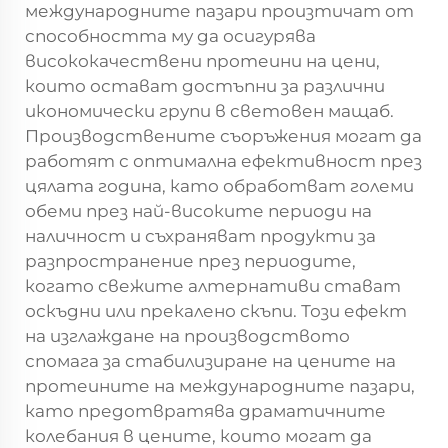
международните пазари произтичат от
способността му да осигурява
висококачествени протеини на цени,
които остават достъпни за различни
икономически групи в световен мащаб.
Производствените съоръжения могат да
работят с оптимална ефективност през
цялата година, като обработват големи
обеми през най-високите периоди на
наличност и съхраняват продукти за
разпространение през периодите,
когато свежите алтернативи стават
оскъдни или прекалено скъпи. Този ефект
на изглаждане на производството
спомага за стабилизиране на цените на
протеините на международните пазари,
като предотвратява драматичните
колебания в цените, които могат да