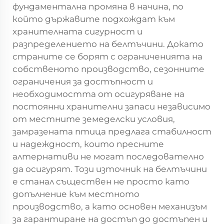
фундаментална промяна в начина, по
който държавите подхождат към
хранителната сигурност и
разпределението на белтъчини. Докато
страните се борят с ограниченията на
собственото производство, сезонните
ограничения за достъпност и
необходимостта от осигуряване на
постоянни хранителни запаси независимо
от местните земеделски условия,
замразената птица предлага стабилност
и надеждност, които пресните
алтернативи не могат последователно
да осигурят. Този източник на белтъчини
е станал съществен не просто като
допълнение към местното
производство, а като основен механизъм
за гарантиране на достъп до достъпен и