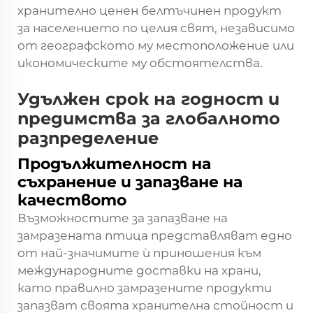
хранително ценен белтъчинен продукт
за населението по целия свят, независимо
от географското му местоположение или
икономическите му обстоятелства.
Удължен срок на годност и
предимства за глобалното
разпределение
Продължителност на
съхранение и запазване на
качеството
Възможностите за запазване на
замразената птица представляват едно
от най-значимите ѝ приношения към
международните доставки на храни,
като правилно замразените продукти
запазват своята хранителна стойност и