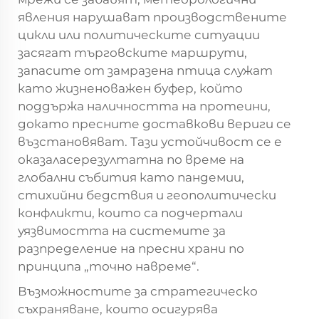
явления нарушават производствените
цикли или политическите ситуации
засягат търговските маршрути,
запасите от замразена птица служат
като жизненоважен буфер, който
поддържа наличността на протеини,
докато пресните доставкови вериги се
възстановяват. Тази устойчивост се е
оказаласерезултатна по време на
глобални събития като пандемии,
стихийни бедствия и геополитически
конфликти, които са подчертали
уязвимостта на системите за
разпределение на пресни храни по
принципа „точно навреме“.
Възможностите за стратегическо
съхраняване, които осигурява