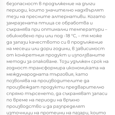
безопасност в продължение на дълги
периоди, които значително надхвърлят
тези на пресните алтернативи. Когато
замразената птица се обработва и
съхранява при оптимални температури –
обикновено при или под -18 °C, – тя може
да запази качеството си в продължение
на месеци или дори години, в зависимост
от конкретния продукт и използваните
методи за опаковане. Този удължен срок на
годност трансформира икономиката на
международната търговия, като
позволява на производителите да
произвеждат продукти предварително
спрямо търсенето, да съхраняват запаси
по време на периоди на връхно
производство и да разпределят
източници на протеини на пазари, които