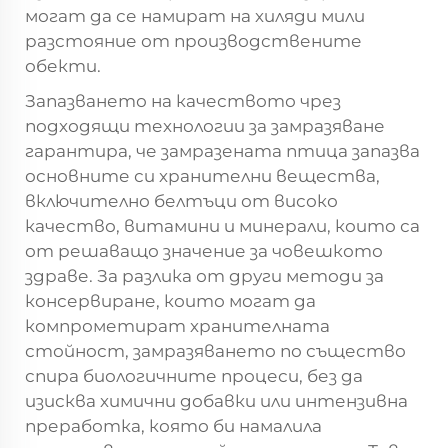
могат да се намират на хиляди мили
разстояние от производствените
обекти.
Запазването на качеството чрез
подходящи технологии за замразяване
гарантира, че замразената птица запазва
основните си хранителни вещества,
включително белтъци от високо
качество, витамини и минерали, които са
от решаващо значение за човешкото
здраве. За разлика от други методи за
консервиране, които могат да
компрометират хранителната
стойност, замразяването по същество
спира биологичните процеси, без да
изисква химични добавки или интензивна
преработка, която би намалила