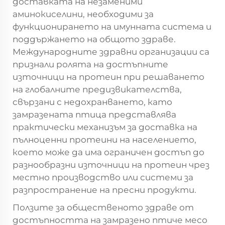
доставката на незаменими
аминокиселини, необходими за
функционирането на имунната система и
поддържането на общото здраве.
Международните здравни организации са
признали ролята на достъпните
източници на протеин при решаването
на глобалните предизвикателства,
свързани с недохранването, като
замразената птица представлява
практически механизъм за доставка на
пълноценни протеини на населението,
което може да има ограничен достъп до
разнообразни източници на протеин чрез
местно производство или системи за
разпространение на пресни продукти.
Ползите за общественото здраве от
достъпността на замразено птиче месо