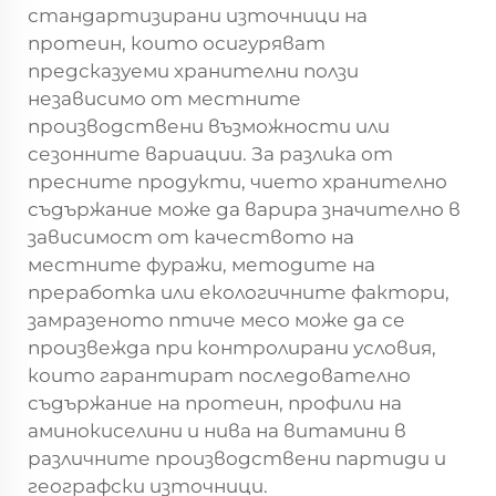
стандартизирани източници на
протеин, които осигуряват
предсказуеми хранителни ползи
независимо от местните
производствени възможности или
сезонните вариации. За разлика от
пресните продукти, чието хранително
съдържание може да варира значително в
зависимост от качеството на
местните фуражи, методите на
преработка или екологичните фактори,
замразеното птиче месо може да се
произвежда при контролирани условия,
които гарантират последователно
съдържание на протеин, профили на
аминокиселини и нива на витамини в
различните производствени партиди и
географски източници.