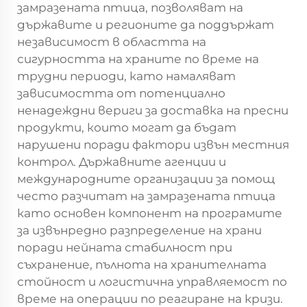
замразената птица, позволяват на
държавите и регионите да поддържат
независимост в областта на
сигурността на храните по време на
трудни периоди, като намаляват
зависимостта от потенциално
ненадеждни вериги за доставка на пресни
продукти, които могат да бъдат
нарушени поради фактори извън местния
контрол. Държавните агенции и
международните организации за помощ
често разчитат на замразената птица
като основен компонент на програмите
за извънредно разпределение на храни
поради нейната стабилност при
съхранение, пълнота на хранителната
стойност и логистична управляемост по
време на операции по реагиране на кризи.