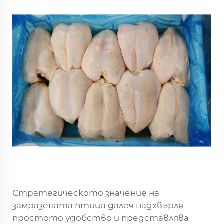
Стратегическото значение на
замразената птица далеч надхвърля
простото удобство и представлява