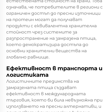
естествената стойност на храни. Това
означава, че потребителите в региони с
ограничен достъп до пресни източници
на протеин могат да получават
продукти с еквивалентна хранителна
стойност чрез системите за
разпространение на замразена птица,
което демократизира достъпа до
основни хранителни вещества на
глобално равнище.
Ефективност в транспорта и
логистиката
Логистичните предимства на
замразената птица създават
ефективност в международната
търговия, която би била невъзможна при
използването на пресни алтернативи, и