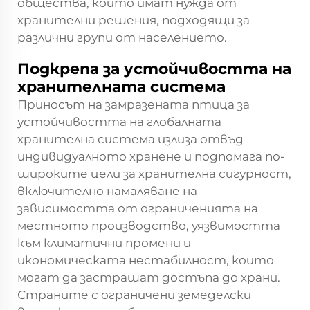
общества, които имат нужда от
хранителни решения, подходящи за
различни групи от населението.
Подкрепа за устойчивостта на
хранителната система
Приносът на замразената птица за
устойчивостта на глобалната
хранителна система излиза отвъд
индивидуалното хранене и подпомага по-
широките цели за хранителна сигурност,
включително намаляване на
зависимостта от ограниченията на
местното производство, уязвимостта
към климатични промени и
икономическата нестабилност, които
могат да застрашат достъпа до храни.
Страните с ограничени земеделски