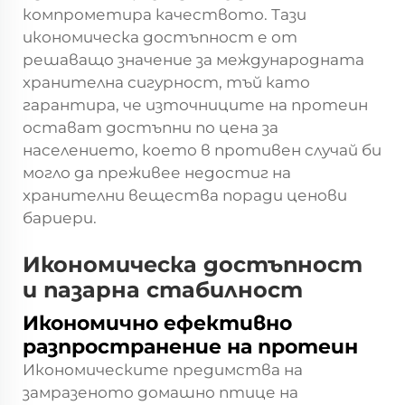
компрометира качеството. Тази
икономическа достъпност е от
решаващо значение за международната
хранителна сигурност, тъй като
гарантира, че източниците на протеин
остават достъпни по цена за
населението, което в противен случай би
могло да преживее недостиг на
хранителни вещества поради ценови
бариери.
Икономическа достъпност
и пазарна стабилност
Икономично ефективно
разпространение на протеин
Икономическите предимства на
замразеното домашно птице на