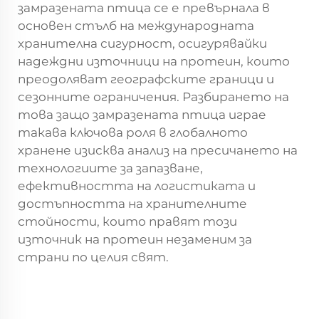
замразената птица се е превърнала в
основен стълб на международната
хранителна сигурност, осигурявайки
надеждни източници на протеин, които
преодоляват географските граници и
сезонните ограничения. Разбирането на
това защо замразената птица играе
такава ключова роля в глобалното
хранене изисква анализ на пресичането на
технологиите за запазване,
ефективността на логистиката и
достъпността на хранителните
стойности, които правят този
източник на протеин незаменим за
страни по целия свят.