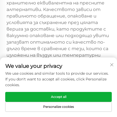
хранително еквивалентна на пресните
алтернативи. Качеството зависи от
правилното обращение, опаковане и
условията за съхранение през цялата
верига за доставки, като продуктите с
вакуумно опаковане или подходящо увити
запазват оптималното си качество по-
дълго време в сравнение с тези, които са
изложени на въздух или температурни
колебания.
We value your privacy
Защо замразената птица е по-
We use cookies and similar tools to provide our services.
If you don't want to accept all cookies, click Personalize
икономична от пресните
cookies.
алтернативи за международно
разпространение?
Accept all
Замразената птица предлага значителни
предимства от гледна точка на
Personalize cookies
разходите за международното