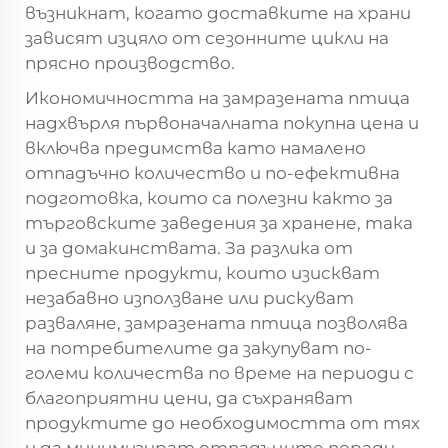
възникнат, когато доставките на храни
зависят изцяло от сезонните цикли на
прясно производство.
Икономичността на замразената птица
надхвърля първоначалната покупна цена и
включва предимства като намалено
отпадъчно количество и по-ефективна
подготовка, които са полезни както за
търговските заведения за хранене, така
и за домакинствата. За разлика от
пресните продукти, които изискват
незабавно използване или рискуват
разваляне, замразената птица позволява
на потребителите да закупуват по-
големи количества по време на периоди с
благоприятни цени, да съхраняват
продуктите до необходимостта от тях