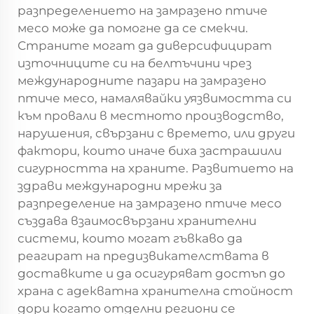
разпределението на замразено птиче
месо може да помогне да се смекчи.
Страните могат да диверсифицират
източниците си на белтъчини чрез
международните пазари на замразено
птиче месо, намалявайки уязвимостта си
към провали в местното производство,
нарушения, свързани с времето, или други
фактори, които иначе биха застрашили
сигурността на храните. Развитието на
здрави международни мрежи за
разпределение на замразено птиче месо
създава взаимосвързани хранителни
системи, които могат гъвкаво да
реагират на предизвикателствата в
доставките и да осигуряват достъп до
храна с адекватна хранителна стойност
дори когато отделни региони се