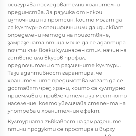
осигурява последователни хранителни
предимства. За разлика от някои
източници на протеин, които могат да
са културно специфични или да изискват
определени методи на приготвяне,
замразената птица може да се адаптира
почти към всеки кулинарен стил, начин на
готвене или вкусов профил,
предпочитани от различните култури.
Тази адаптивност гарантира, че
хранителните предимства могат да се
доставят чрез храни, които са културно
приемливи и привлекателни за местното
население, което увеличава степента на
употреба и хранителния ефект.
Културната гъвкавост на замразените
птичи продукти се простира и върху