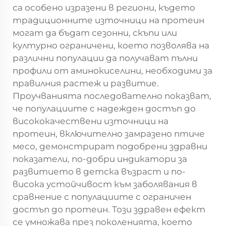
са особено изразени в региони, където
традиционните източници на протеин
могат да бъдат сезонни, скъпи или
културно ограничени, което позволява на
различни популации да получават пълни
профили от аминокиселини, необходими за
правилния растеж и развитие.
Проучванията последователно показват,
че популациите с надежден достъп до
висококачествени източници на
протеин, включително замразено птиче
месо, демонстрират подобрени здравни
показатели, по-добри индикатори за
развитието в детска възраст и по-
висока устойчивост към заболявания в
сравнение с популациите с ограничен
достъп до протеин. Този здравен ефект
се умножава през поколенията, което