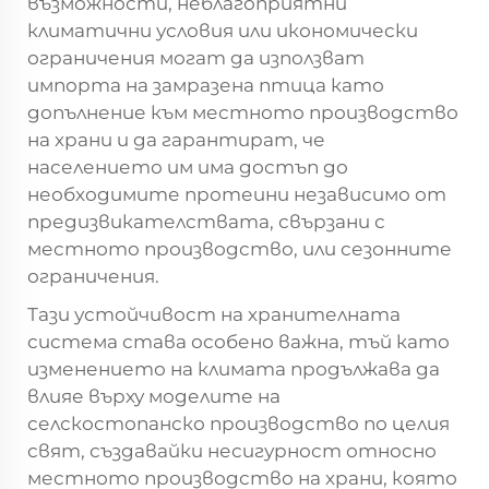
възможности, неблагоприятни
климатични условия или икономически
ограничения могат да използват
импорта на замразена птица като
допълнение към местното производство
на храни и да гарантират, че
населението им има достъп до
необходимите протеини независимо от
предизвикателствата, свързани с
местното производство, или сезонните
ограничения.
Тази устойчивост на хранителната
система става особено важна, тъй като
изменението на климата продължава да
влияе върху моделите на
селскостопанско производство по целия
свят, създавайки несигурност относно
местното производство на храни, която