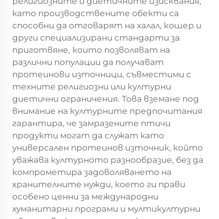
религиозните и диетичните изисквания,
като производствените обекти са
способни да отговарят на халал, кошер и
други специализирани стандарти за
приготвяне, които позволяват на
различни популации да получават
протеинови източници, съвместими с
техните религиозни или културни
диетични ограничения. Това вземане под
внимание на културните предпочитания
гарантира, че замразените птичи
продукти могат да служат като
универсален протеинов източник, който
уважава културното разнообразие, без да
компрометира задоволяването на
хранителните нужди, което ги прави
особено ценни за международни
хуманитарни програми и мултикултурни