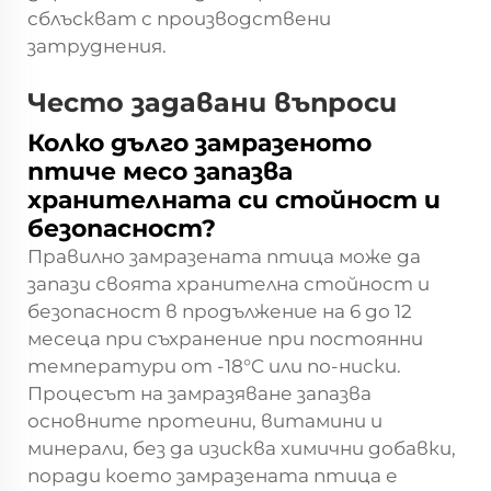
сблъскват с производствени
затруднения.
Често задавани въпроси
Колко дълго замразеното
птиче месо запазва
хранителната си стойност и
безопасност?
Правилно замразената птица може да
запази своята хранителна стойност и
безопасност в продължение на 6 до 12
месеца при съхранение при постоянни
температури от -18°C или по-ниски.
Процесът на замразяване запазва
основните протеини, витамини и
минерали, без да изисква химични добавки,
поради което замразената птица е