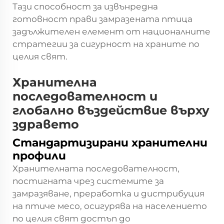
Тази способност за извънредна
готовност прави замразената птица
задължителен елемент от националните
стратегии за сигурност на храните по
целия свят.
Хранителна
последователност и
глобално въздействие върху
здравето
Стандартизирани хранителни
профили
Хранителната последователност,
постигната чрез системите за
замразяване, преработка и дистрибуция
на птиче месо, осигурява на населението
по целия свят достъп до