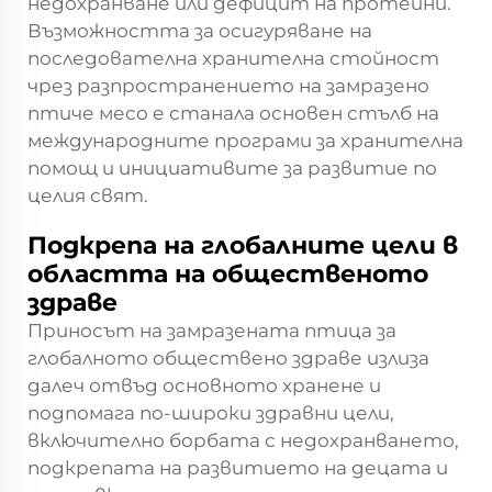
недохранване или дефицит на протеини.
Възможността за осигуряване на
последователна хранителна стойност
чрез разпространението на замразено
птиче месо е станала основен стълб на
международните програми за хранителна
помощ и инициативите за развитие по
целия свят.
Подкрепа на глобалните цели в
областта на общественото
здраве
Приносът на замразената птица за
глобалното обществено здраве излиза
далеч отвъд основното хранене и
подпомага по-широки здравни цели,
включително борбата с недохранването,
подкрепата на развитието на децата и