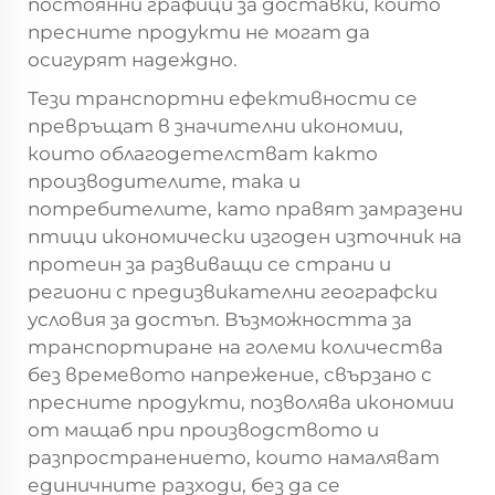
постоянни графици за доставки, които
пресните продукти не могат да
осигурят надеждно.
Тези транспортни ефективности се
превръщат в значителни икономии,
които облагодетелстват както
производителите, така и
потребителите, като правят
замразени
птици
икономически изгоден източник на
протеин за развиващи се страни и
региони с предизвикателни географски
условия за достъп. Възможността за
транспортиране на големи количества
без времевото напрежение, свързано с
пресните продукти, позволява икономии
от мащаб при производството и
разпространението, които намаляват
единичните разходи, без да се