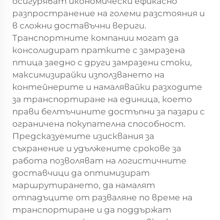
осигуряват икономически ефикасно
разпространение на големи разстояния и
в сложни доставъчни вериги.
Транспортните компании могат да
консолидират пратките с замразена
птица заедно с други замразени стоки,
максимизирайки използването на
контейнерите и намалявайки разходите
за транспортиране на единица, което
прави белтъчините достъпни за пазари с
ограничена покупателна способност.
Предсказуемите изисквания за
съхранение и удължените срокове за
работа позволяват на логистичните
доставчици да оптимизират
маршрутирането, да намалят
отпадъците от разваляне по време на
транспортиране и да поддържат