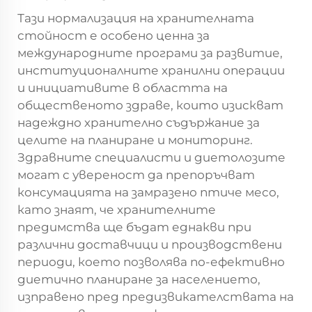
Тази нормализация на хранителната
стойност е особено ценна за
международните програми за развитие,
институционалните хранилни операции
и инициативите в областта на
общественото здраве, които изискват
надеждно хранително съдържание за
целите на планиране и мониторинг.
Здравните специалисти и диетолозите
могат с увереност да препоръчват
консумацията на замразено птиче месо,
като знаят, че хранителните
предимства ще бъдат еднакви при
различни доставчици и производствени
периоди, което позволява по-ефективно
диетично планиране за населението,
изправено пред предизвикателствата на