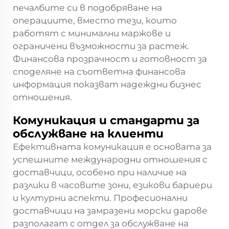
печалбите си в подобряване на
операциите, вместо тези, които
работят с минимални маржове и
ограничени възможности за растеж.
Финансова прозрачност и готовност за
споделяне на съответна финансова
информация показват надеждни бизнес
отношения.
Комуникация и стандарти за
обслужване на клиенти
Ефективната комуникация е основата за
успешните международни отношения с
доставчици, особено при наличие на
разлики в часовите зони, езикови бариери
и културни аспекти. Професионални
доставчици на замразени морски дарове
разполагат с отдел за обслужване на