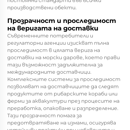
постоянни стандарти във всички
производствени обекти.
Прозрачност и проследимост
на веригата на доставки
Съвременните потребители и
регулаторни агенции изискват пълна
проследимост в цялата верига на
доставки на морски дарове, което прави
тази възможност задължителна за
международните доставчици.
Комплексните системи за проследимост
позволяват на доставчиците да следят
продуктите от рибарските кораби или
ферми за аквакултури през процесите на
преработка, опаковане и разпределение.
Тази прозрачност помага за
предотвратяване на измами, осигурява
устойчиви практики при набавянето и