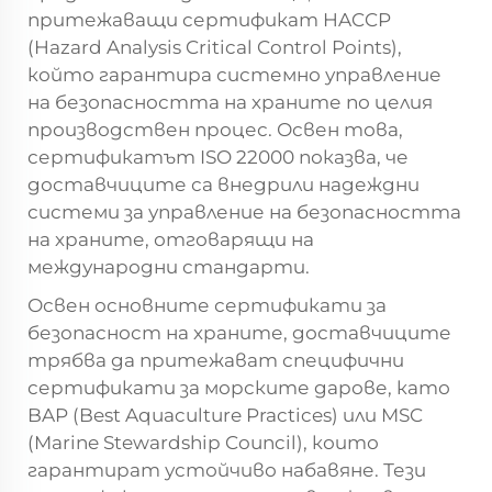
притежаващи сертификат HACCP
(Hazard Analysis Critical Control Points),
който гарантира системно управление
на безопасността на храните по целия
производствен процес. Освен това,
сертификатът ISO 22000 показва, че
доставчиците са внедрили надеждни
системи за управление на безопасността
на храните, отговарящи на
международни стандарти.
Освен основните сертификати за
безопасност на храните, доставчиците
трябва да притежават специфични
сертификати за морските дарове, като
BAP (Best Aquaculture Practices) или MSC
(Marine Stewardship Council), които
гарантират устойчиво набавяне. Тези