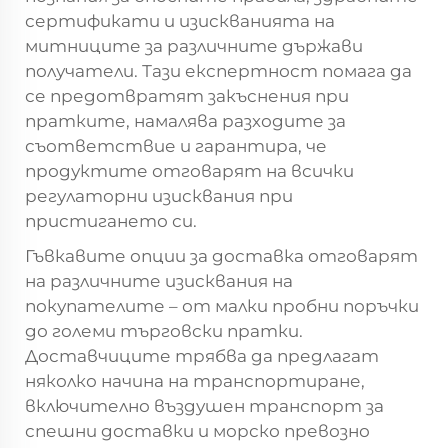
сертификати и изискванията на
митниците за различните държави
получатели. Тази експертност помага да
се предотвратят закъснения при
пратките, намалява разходите за
съответствие и гарантира, че
продуктите отговарят на всички
регулаторни изисквания при
пристигането си.
Гъвкавите опции за доставка отговарят
на различните изисквания на
покупателите – от малки пробни поръчки
до големи търговски пратки.
Доставчиците трябва да предлагат
няколко начина на транспортиране,
включително въздушен транспорт за
спешни доставки и морско превозно