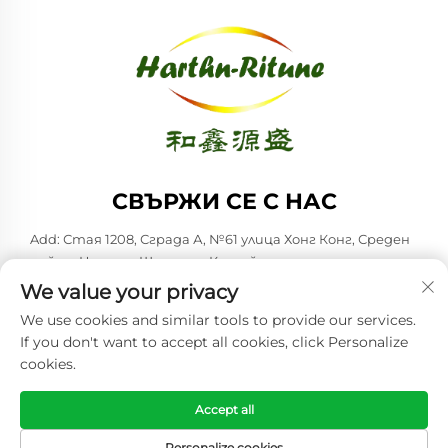
СВЪРЖИ СЕ С НАС
Add: Стая 1208, Сграда А, №61 улица Хонг Конг, Среден
район, Циндао, Шандонг, Китай
We value your privacy
Тел:
+86-53285879528
We use cookies and similar tools to provide our services.
Имейл:
[email protected]
If you don't want to accept all cookies, click Personalize
cookies.
Всички права запазени. © 2025 Циндао Хартн-ритюн
Корпорейшън, Лтд. -
Политика за поверителност
Accept all
Personalize cookies