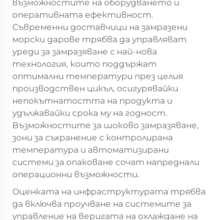
възможностите на оборудването и
оперативната ефективност.
Съвременни
доставчици на замразени
морски дарове
трябва да управляват
уреди за замразяване с най-нова
технология, които поддържат
оптимални температури през целия
производствен цикъл, осигурявайки
непокътнатостта на продукта и
удължавайки срока му на годност.
Възможностите за шоково замразяване,
зони за съхранение с контролирана
температура и автоматизирани
системи за опаковане сочат напреднали
операционни възможности.
Оценката на инфраструктурата трябва
да включва проучване на системите за
управление на веригата на охлаждане на