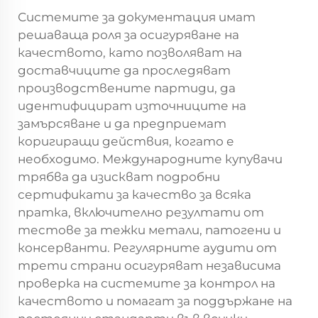
Системите за документация имат
решаваща роля за осигуряване на
качеството, като позволяват на
доставчиците да проследяват
производствените партиди, да
идентифицират източниците на
замърсяване и да предприемат
коригиращи действия, когато е
необходимо. Международните купувачи
трябва да изискват подробни
сертификати за качество за всяка
пратка, включително резултати от
тестове за тежки метали, патогени и
консерванти. Регулярните аудити от
трети страни осигуряват независима
проверка на системите за контрол на
качеството и помагат за поддържане на