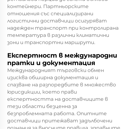
контейнери. Партньорските
отношения със специализирани
логистични доставчици осигуряват
надежден транспорт при контролирана
температура в различни климатични
зони и транспортни маршрути.
Експертност в международни
пратки и документация
Международният търговски обмен
изисква обширна документация и
спазване на разпоредбите в множество
юрисдикции, което прави
експертността на доставчиците в
тези области безценна за
безпроблемната работа. Опитните
доставчици притежават задълбочени
познания за вносните правила, здравните