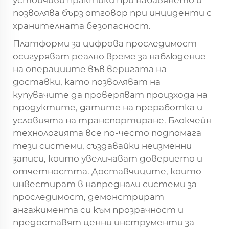
позволява бърз отговор при инциденти с
хранителната безопасност.
Платформи за цифрова проследимост
осигуряват реално време за наблюдение
на операциите във веригата на
доставки, като позволяват на
купувачите да проверяват произхода на
продуктите, датите на преработка и
условията на транспортиране. Блокчейн
технологията все по-често подпомага
тези системи, създавайки неизменни
записи, които увеличават доверието и
отчетността. Доставчиците, които
инвестират в напреднали системи за
проследимост, демонстрират
ангажимента си към прозрачност и
предоставят ценни инструменти за