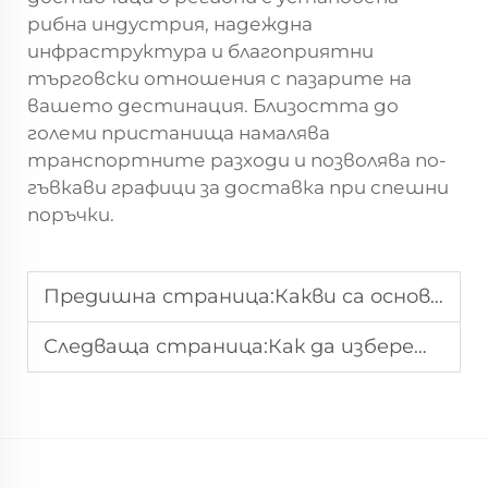
рибна индустрия, надеждна
инфраструктура и благоприятни
търговски отношения с пазарите на
вашето дестинация. Близостта до
големи пристанища намалява
транспортните разходи и позволява по-
гъвкави графици за доставка при спешни
поръчки.
Предишна страница:
Какви са основните предимства на хрупкавите зеленчуци за хранителния бизнес
Следваща страница:
Как да изберете подходящ доставчик на готови храни за B2B покупатели