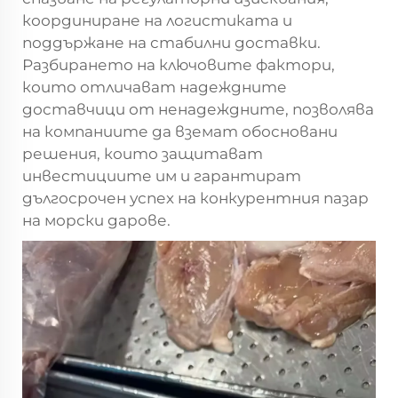
координиране на логистиката и
поддържане на стабилни доставки.
Разбирането на ключовите фактори,
които отличават надеждните
доставчици от ненадеждните, позволява
на компаниите да вземат обосновани
решения, които защитават
инвестициите им и гарантират
дългосрочен успех на конкурентния пазар
на морски дарове.