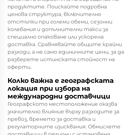
продуктите. Поискайте подробна
ценова структура, включително
отстъпки при големи обеми, сезонни
колебания и допълнителни такси за
специално опаковане или ускорена
доставка. Сравнявайте общите крайни
разходи, а не само единичните цени, за да
разберете истинската стойност на
оферти.
Колко важна е географската
локация при избора на
международни доставчици
Географското местоположение оказва
значително влияние върху разходите за
превоз, времето за доставка и
регулаторните изисквания. Обмислете
доставчици в региони с установена