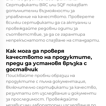
Сертификати BRC или SQF показват
допълнителни възможности за
управление на качеството. Проверете
всички сертификати да са актуални и
провеждайте редовни одити за
съответствие, за да се гарантира
непрекъснатото спазване на стандарти.
Как мога да проверя
качеството на продуктите,
преди да установя връзка с
доставчик
Поисквайте пробни образци на
продуктите с пълна документация,
включително сертификати за качество,
резултати от изследвания и документи
за проследимост. Провеждайте
независими лабораторни изследвания по