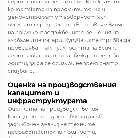
сертификати не само потвърждават
качеството на продуктите, но и
демонстрират отговорност към
околната среда, което все повече влияе
на покупко-продажбените решения на
глобалните пазари. Купувачите трябва да
проверяват актуалността на всички
сертификати и да провеждат редовни
одити, за да се осигури непрекъснато
спазване.
Оценка на производствения
капацитет и
инфраструктурата
Оценката на производствения
капацитет на доставчик изисква
задълбочен анализ на техните
преработвателни мощности,