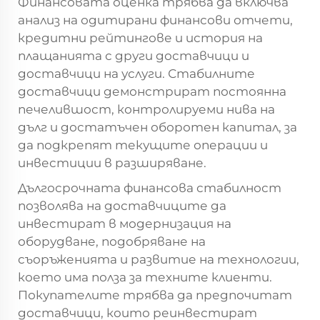
Финансовата оценка трябва да включва
анализ на одитирани финансови отчети,
кредитни рейтингове и история на
плащанията с други доставчици и
доставчици на услуги. Стабилните
доставчици демонстрират постоянна
печелившост, контролируеми нива на
дълг и достатъчен оборотен капитал, за
да подкрепят текущите операции и
инвестиции в разширяване.
Дългосрочната финансова стабилност
позволява на доставчиците да
инвестират в модернизация на
оборудване, подобряване на
съоръженията и развитие на технологии,
което има полза за техните клиенти.
Покупателите трябва да предпочитат
доставчици, които реинвестират