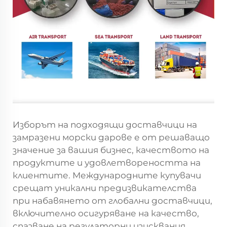
Изборът на подходящи доставчици на
замразени морски дарове е от решаващо
значение за вашия бизнес, качеството на
продуктите и удовлетвореността на
клиентите. Международните купувачи
срещат уникални предизвикателства
при набавянето от глобални доставчици,
включително осигуряване на качество,
спазване на регулаторни изисквания,