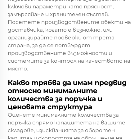
ключови параметри като прясност,
замърсяване и хранителен състав.
Посетете производствените обекти на
доставчика, когато е възможно, или
организирайте проверки от трета
страна, за да се потвърдят
производствените възможности и
системите за контрол на качеството на
място.
Какво трябва да имам предвид
относно минималните
количества за поръчка и
ценовата структура
Оценете минималните количества за
поръчка спрямо капацитета на вашите
складове, изискванията за оборотен
капитал и скоростта на обръщение на