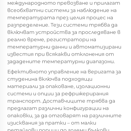
международното превозване и прилагат
всеобхватни системи за наблюдение на
температурата през целия процес на
разпределение. Тези системи трябва да
включват устройства за проследяване в
реално време, регистратори на
температурни данни и автоматизирани
известия при всякакви отклонения от
зададените температурни диапазони.
Ефективното управление на веригата за
студенина включва подходящи
материали за опаковане, изолационни
системи и опции за рефрижерирания
транспорт. Доставчиците трябва да
предлагат различни конфигурации на
опаковки, за да отговарят на различните
изисквания за пратки – от малки
ретайлови порции до големи бълкови