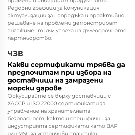
промени и иновации в продуктите.
Редовни графици за комуникация,
актуализации за напредъка и проактивно
решаване на проблеми демонстрират
ангажимент към успеха на дългосрочното
партньорство.
ЧЗВ
Какви сертификати трябва да
предпочитам при избора на
доставчици на замразени
морски дарове
Фокусирайте се върху доставчици с
ХАССР и ISO 22000 сертификати за
управление на хранителната
безопасност, както и специфични за
индустрията сертификати като BAP
или MSC за устойчиви практики.