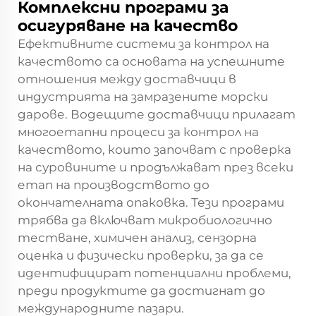
Комплексни програми за
осигуряване на качество
Ефективните системи за контрол на
качеството са основата на успешните
отношения между доставчици в
индустрията на замразените морски
дарове. Водещите доставчици прилагат
многоетапни процеси за контрол на
качеството, които започват с проверка
на суровините и продължават през всеки
етап на производството до
окончателната опаковка. Тези програми
трябва да включват микробиологично
тестване, химичен анализ, сензорна
оценка и физически проверки, за да се
идентифицират потенциални проблеми,
преди продуктите да достигнат до
международните пазари.