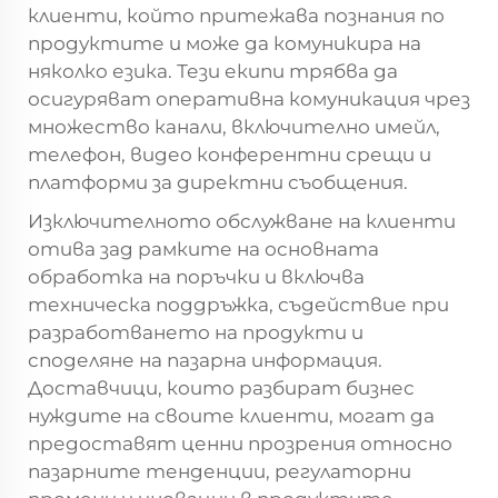
клиенти, който притежава познания по
продуктите и може да комуникира на
няколко езика. Тези екипи трябва да
осигуряват оперативна комуникация чрез
множество канали, включително имейл,
телефон, видео конферентни срещи и
платформи за директни съобщения.
Изключителното обслужване на клиенти
отива зад рамките на основната
обработка на поръчки и включва
техническа поддръжка, съдействие при
разработването на продукти и
споделяне на пазарна информация.
Доставчици, които разбират бизнес
нуждите на своите клиенти, могат да
предоставят ценни прозрения относно
пазарните тенденции, регулаторни