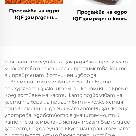
Продажба на едро
Продажба на едро
IQF замразени
IQF замразени конски
плодове, опаковка от
кестени замразени
10 кг, замразен
кестени зеленчуци
хипово семе
Начинените чушки за замразяване предлагат
множество практически предимства, които
ги превръщат в отличен избор за
съвременните домакинства. Първо, те
осигуряват изключителна икономия на време
чрез готвене на части, като позволяват на
заетите хора да приготвят няколко ястия
едновременно и да ги имат готови за бъдеща
употреба. Удобството е значително, тъй
като тези замразени ястия могат бързо да се
загреят, без да губят вкуса или хранителната
си стойност. Друго важно предимство е