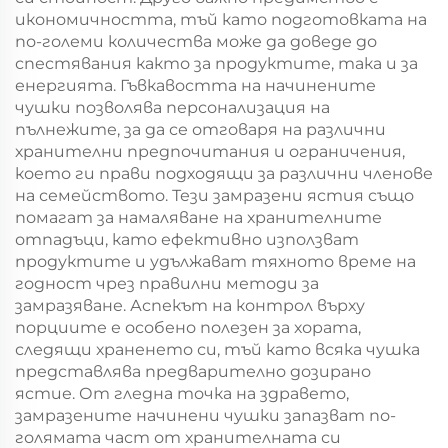
икономичността, тъй като подготовката на
по-големи количества може да доведе до
спестявания както за продуктите, така и за
енергията. Гъвкавостта на начинените
чушки позволява персонализация на
пълнежите, за да се отговаря на различни
хранителни предпочитания и ограничения,
което ги прави подходящи за различни членове
на семейството. Тези замразени ястия също
помагат за намаляване на хранителните
отпадъци, като ефективно използват
продуктите и удължават тяхното време на
годност чрез правилни методи за
замразяване. Аспекът на контрол върху
порциите е особено полезен за хората,
следящи храненето си, тъй като всяка чушка
представлява предварително дозирано
ястие. От гледна точка на здравето,
замразените начинени чушки запазват по-
голямата част от хранителната си