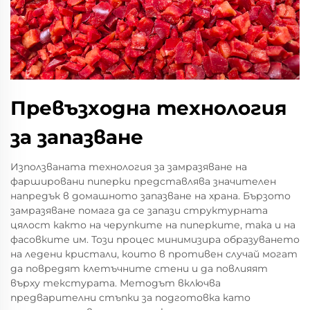
Превъзходна технология
за запазване
Използваната технология за замразяване на
фаршировани пиперки представлява значителен
напредък в домашното запазване на храна. Бързото
замразяване помага да се запази структурната
цялост както на черупките на пиперките, така и на
фасовките им. Този процес минимизира образуването
на ледени кристали, които в противен случай могат
да повредят клетъчните стени и да повлияят
върху текстурата. Методът включва
предварителни стъпки за подготовка като