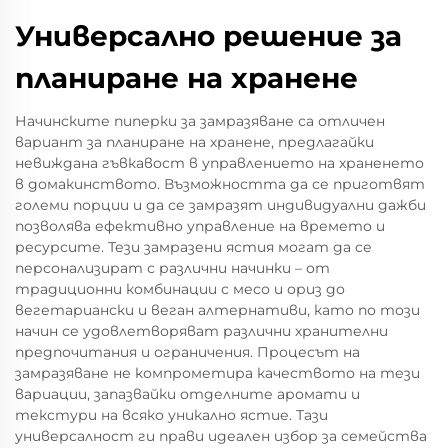
Универсално решение за
планиране на хранене
Начинските пиперки за замразяване са отличен
вариант за планиране на хранене, предлагайки
невиждана гъвкавост в управлението на храненето
в домакинството. Възможността да се приготвят
големи порции и да се замразят индивидуални дажби
позволява ефективно управление на времето и
ресурсите. Тези замразени ястия могат да се
персонализират с различни начинки – от
традиционни комбинации с месо и ориз до
вегетариански и веган алтернативи, като по този
начин се удовлетворяват различни хранителни
предпочитания и ограничения. Процесът на
замразяване не компрометира качеството на тези
вариации, запазвайки отделните аромати и
текстури на всяко уникално ястие. Тази
универсалност ги прави идеален избор за семейства