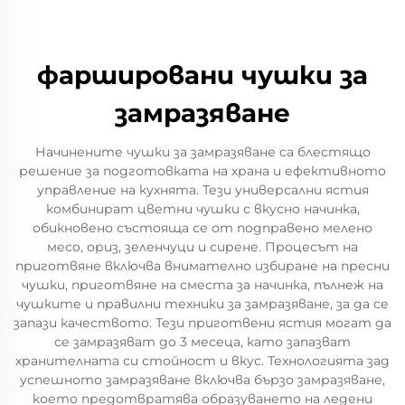
фаршировани чушки за
замразяване
Начинените чушки за замразяване са блестящо
решение за подготовката на храна и ефективното
управление на кухнята. Тези универсални ястия
комбинират цветни чушки с вкусно начинка,
обикновено състояща се от подправено мелено
месо, ориз, зеленчуци и сирене. Процесът на
приготвяне включва внимателно избиране на пресни
чушки, приготвяне на сместа за начинка, пълнеж на
чушките и правилни техники за замразяване, за да се
запази качеството. Тези приготвени ястия могат да
се замразяват до 3 месеца, като запазват
хранителната си стойност и вкус. Технологията зад
успешното замразяване включва бързо замразяване,
което предотвратява образуването на ледени