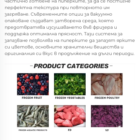
частично готвене на пиперките, за да се постигне
перфектна текстура при повторното им
загряване. Съвременните опции за вакуумно
опаковане създават затворена среда, която
предотвратява изсушаването във фризера и
поддържа оптимална прясност. Тази система за
запазване позволява на пиперките да запазят ярките
си цветове, основните хранителни вещества и
оригиналния си вкус в продължение на дълги периоди.