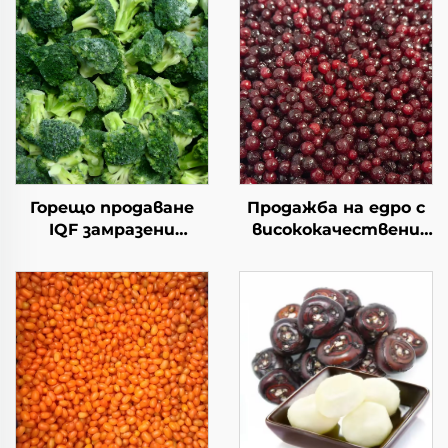
Горещо продаване
Продажба на едро с
IQF замразени
висококачествени
зеленчуци броколи
замразени боровинки
замразено броколи с
IQF, премиум
добро цена
замразени плодове за
продажба