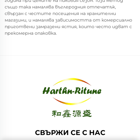
година при цените на пиковия сезон. Този метод
също така намалява въглеродния отпечатък,
свързан с честите посещения на хранителни
магазини, и намалява зависимостта от комерсиално
приготвени замразени ястия, които често идват с
прекомерна опаковка.
СВЪРЖИ СЕ С НАС