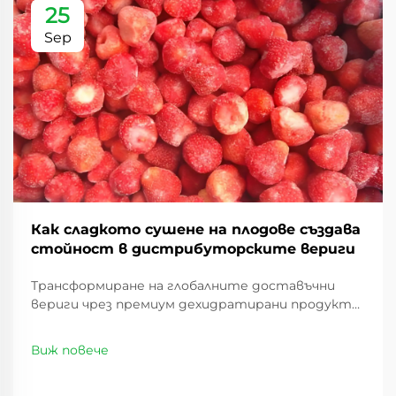
25
Sep
Как сладкото сушене на плодове създава
стойност в дистрибуторските вериги
Трансформиране на глобалните доставъчни
вериги чрез премиум дехидратирани продукти.
Пейзажът на дистрибуцията на хранителни
стоки се е променил значително през
Виж повече
последните години, като сладките суши
плодове се превръщат в революционен стоков