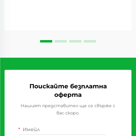
вид, който преобразява доставъчните вериги...
Поискайте безплатна
оферта
Нашият представител ще се свърже с
вас скоро.
Имейл