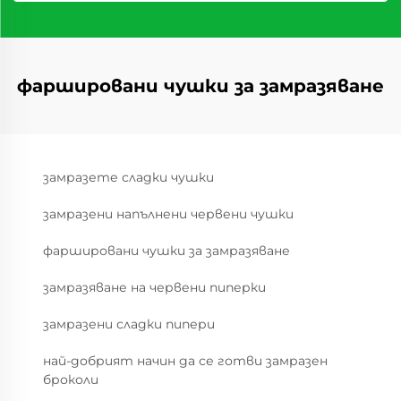
фаршировани чушки за замразяване
замразете сладки чушки
замразени напълнени червени чушки
фаршировани чушки за замразяване
замразяване на червени пиперки
замразени сладки пипери
най-добрият начин да се готви замразен
броколи