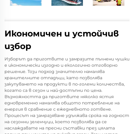
Икономичен и устойчив
избор
Изборът да приготвите и замразите пълнени чушки
е икономически изгодно и екологично отговорно
решение. Този подход значително намалява
хранителните отпадъци, като позволява
закупуването на продукти в по-големи количества,
когато са в сезон и най-достъпни по цена.
Възможността да приготвите няколко ястия
едновременно намалява общото потребление на
енергия в сравнение с ежедневното готвене.
Процесът на замразяване удължава срока на годност
на сезонни зеленчуци, което позволява да се
наслаждавате на пресни съставки през цялата