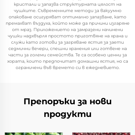
кристали и запазва структурната цялост на
чушките. Съвременните методи за вакуумно
опаковане осигуряват оптимално запазване, като
премахват въздуха, който може да причини изгаряне
от мраз. Приложението на замразени начинени
чушки надхвърля простото приготвяне на храна и
служи като готови за загряване ястия за заети
седмични вечери, спешни хранения или готвене на
части за големи семейства. Те са особено ценни за
хората, които предпочитат домашни ястия, но са
ограничени във времето си в ежедневието.
Препоръки за нови
продукти