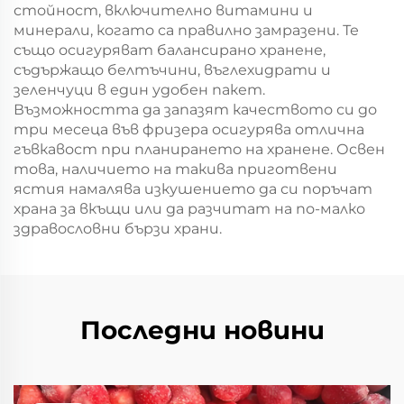
стойност, включително витамини и
минерали, когато са правилно замразени. Те
също осигуряват балансирано хранене,
съдържащо белтъчини, въглехидрати и
зеленчуци в един удобен пакет.
Възможността да запазят качеството си до
три месеца във фризера осигурява отлична
гъвкавост при планирането на хранене. Освен
това, наличието на такива приготвени
ястия намалява изкушението да си поръчат
храна за вкъщи или да разчитат на по-малко
здравословни бързи храни.
Последни новини