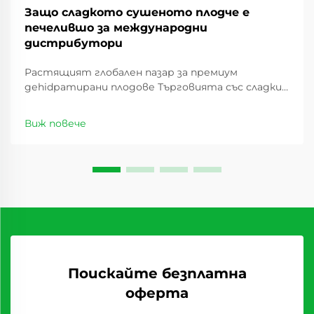
Защо сладкото сушеното плодче е
печелившо за международни
дистрибутори
Растящият глобален пазар за премиум
деhidратирани плодове Търговията със сладки
сушеши плодове има значителен ръст през
последното десетилетие, като предлага
Виж повече
изгодни възможности за дистрибутори по
целия свят. С промяната в потребителските
предпочитания ...
Поискайте безплатна
оферта