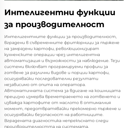
Интелигентни функции
за производителност
Интелигентните функции за производителност,
вградени в съвременните фритюрници за пържене
на замразени картофи, революционизират
кухненските операции чрез интелигентна
автоматизация и възможности за наблюдение. Тези
системи включват програмируеми профили за
готвене за различни видове и порции картофи,
осигурявайки последователни резултати
независимо от опита на оператора.
Автоматичната система за вдигане на кошницата
прецизно измерва времетраенето на готвенето и
изважда картофите от маслото в оптималния
момент, предотвратявайки прекомерно пържене и
осигурявайки безопасност на работниците.
Вградената диагностика непрекъснато следи
производителността на системата,