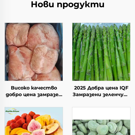
Нови продукти
Високо качество
2025 Добра цена IQF
добро цена замразен
Замразени зеленчуци
халал агнешки бут с
Висококачествен IQF
мазнина на
Замразен зелен
опашката наличен
спаруж за продажба
замразен агнешки
бут за продажба