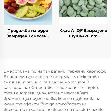
Продажба на едро
Клас А IQF Замразени
Замразени смесени
шушулки от
плодове от ябълка,
шоколадови бобове
банан, киви, смоква,
на едро
черен шип и ябълка
Висококачествени
замразени зеленчуци
Внедряването на замразени пържени картофи
в системи за пържене предлага множество
значими предимства за дейностите в
сектора на общественото хранене. Първо,
тези системи значително намаляват
времето за подготовка, което позволява на
кухните ефективно да отговарят на
високото търсене по време на пикови часове.