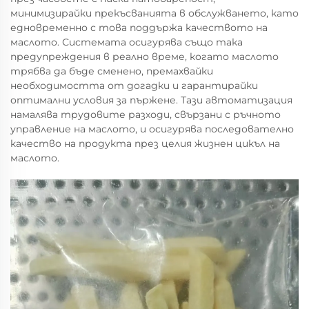
минимизирайки прекъсванията в обслужването, като
едновременно с това поддържа качеството на
маслото. Системата осигурява също така
предупреждения в реално време, когато маслото
трябва да бъде сменено, премахвайки
необходимостта от догадки и гарантирайки
оптимални условия за пържене. Тази автоматизация
намалява трудовите разходи, свързани с ръчното
управление на маслото, и осигурява последователно
качество на продукта през целия жизнен цикъл на
маслото.