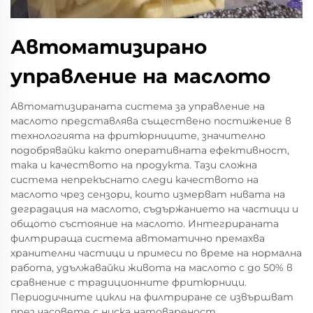
Автоматизирано
управление на маслото
Автоматизираната система за управление на
маслото представлява съществено постижение в
технологията на фритюрниците, значително
подобрявайки както оперативната ефективност,
така и качеството на продукта. Тази сложна
система непрекъснато следи качеството на
маслото чрез сензори, които измерват нивата на
деградация на маслото, съдържанието на частици и
общото състояние на маслото. Интегрираната
филтрираща система автоматично премахва
хранителни частици и примеси по време на нормална
работа, удължавайки живота на маслото с до 50% в
сравнение с традиционните фритюрници.
Периодичните цикли на филтриране се извършват
през часовете с ниска натовареност,