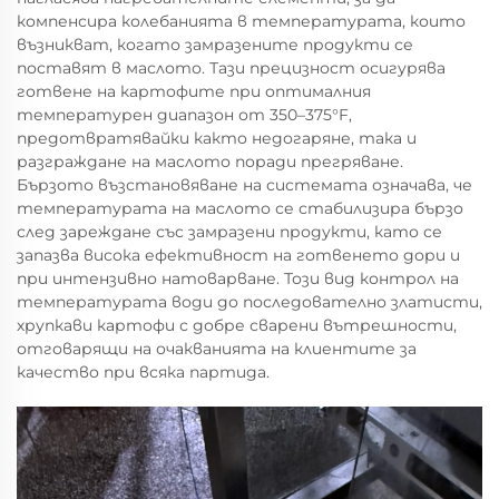
компенсира колебанията в температурата, които
възникват, когато замразените продукти се
поставят в маслото. Тази прецизност осигурява
готвене на картофите при оптималния
температурен диапазон от 350–375°F,
предотвратявайки както недогаряне, така и
разграждане на маслото поради прегряване.
Бързото възстановяване на системата означава, че
температурата на маслото се стабилизира бързо
след зареждане със замразени продукти, като се
запазва висока ефективност на готвенето дори и
при интензивно натоварване. Този вид контрол на
температурата води до последователно златисти,
хрупкави картофи с добре сварени вътрешности,
отговарящи на очакванията на клиентите за
качество при всяка партида.