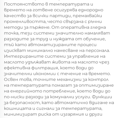
Постоянството в температурата и
времето на готвене осигурява еднородно
качество за всички партиди, премахвайки
променливостта, често свързана с ръчни
методи за пържене. От оперативна гледна
точка, тези системи значително намаляват
разходите за труд и нуждата от обучение,
тъй като автоматизираните процеси
изискват минимално намесване на персонала.
Интегрираните системи за управление на
маслото удължават живота на маслото чрез
ефективна филтрация, което води до
значителни икономии с течение на времето.
Освен това, точните механизми за контрол
на температурата помагат за оптимизиране
на енергийното потребление, което води до
по-ниски разходи за комунални услуги. Функции
за безопасност, като автоматично вдигане на
кошницата и сигнали за температурата,
минимизират риска от изгаряния и други