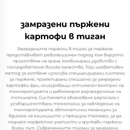
замразени пържени
картофи в тиган
Замразените пържоли в тиган за пържене
представляват революционен подход към бързото
приготвяне на храна, комбиниращ удобство с
последователно високо качество. Този иновативен
метод за готвене използва специализирани системи
за пържене, проектирани специално за замразени
картофки фри, осигуряващи оптимален контрол на
температурата и равномерно разпределение на
топлината. Системата обикновено разполага с
усъвършенствани технологии за наблюдение на
температурата, автоматични механизми за
вдигане на кошниците и прецизни таймери, за да
поднася перфектно златисти и хрупкави пържоли
всеки път. Съвременните тигани за замразени