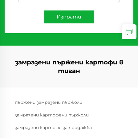
Изпрати
замразени пържени картофи в
тиган
пържени замразени пържоли
замразени картофени пържоли
замразени картофи за продажба