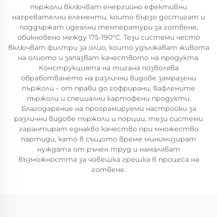
пържоли включват енергийно ефективни
нагревателни елементи, които бързо достигат и
поддържат идеални температури за готвене,
обикновено между 175-190°C. Тези системи често
включват филтри за олио, които удължават живота
на олиото и запазват качеството на продукта.
Конструкцията на тигана позволява
обработването на различни видове замразени
пържоли – от прави до гофрирани, вафлените
пържоли и специални картофени продукти.
Благодарение на програмируеми настройки за
различни видове пържоли и порции, тези системи
гарантират еднакво качество при множество
партиди, като в същото време минимизират
нуждата от ръчен труд и намаляват
възможността за човешка грешка в процеса на
готвене.