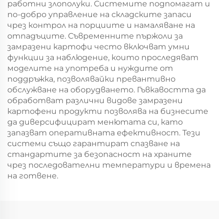
работни злополуки. Системите подпомагат и
по-добро управление на складските запаси
чрез контрол на порциите и намаляване на
отпадъците. Съвременните пържоли за
замразени картофи често включват умни
функции за наблюдение, които проследяват
моделите на употреба и нуждите от
поддръжка, позволявайки превантивно
обслужване на оборудването. Гъвкавостта да
обработват различни видове замразени
картофени продукти позволява на бизнесите
да диверсифицират менютата си, като
запазват оперативната ефективност. Тези
системи също гарантират спазване на
стандартите за безопасност на храните
чрез последователни температури и времена
на готвене.