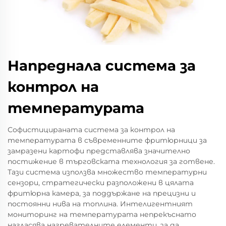
Напреднала система за
контрол на
температурата
Софистицираната система за контрол на
температурата в съвременните фритюрници за
замразени картофи представлява значително
постижение в търговската технология за готвене.
Тази система използва множество температурни
сензори, стратегически разположени в цялата
фритюрна камера, за поддържане на прецизни и
постоянни нива на топлина. Интелигентният
мониторинг на температурата непрекъснато
нагласява нагревателните елементи, за да