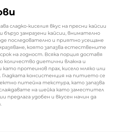
ови
а сладко-киселия вкус на пресни кайсии
и бързо замразени кайсии, внимателно
здаде последователно и приятно усещане
амразяване, която запазва естествените
срок на годност. Всяка порция доставя
о количество диетични влакна и
 като протеинов прах, кисело мляко или
и. Гладката консистенция на питието се
рфектно питейна текстура, като запазва
наслаждавате на шейка като заместител
ии предлага удобен и вкусен начин да
.