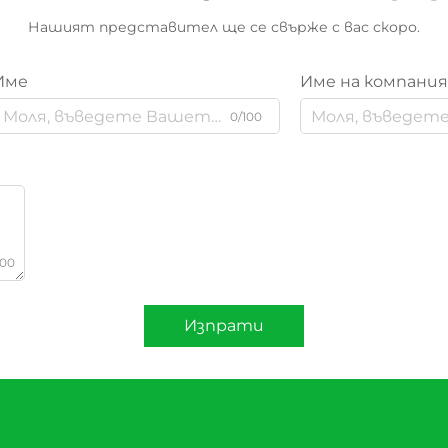
Нашият представител ще се свърже с вас скоро.
Име
Име на компани
0/100
000
Изпрати