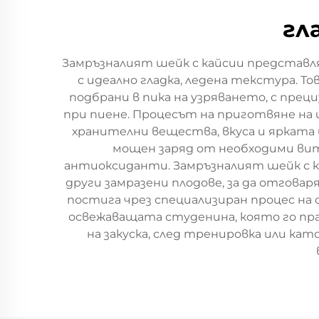
гл
Замръзналият шейк с кайсии представля
с идеално гладка, ледена текстура. 
подбрани в пика на узряването, с прец
при пиене. Процесът на приготвяне на 
хранителни вещества, вкуса и ярката 
мощен заряд от необходими вит
антиоксиданти. Замръзналият шейк с ка
други замразени плодове, за да отгова
постига чрез специализиран процес на 
освежаващата студенина, която го пра
на закуска, след тренировка или кат