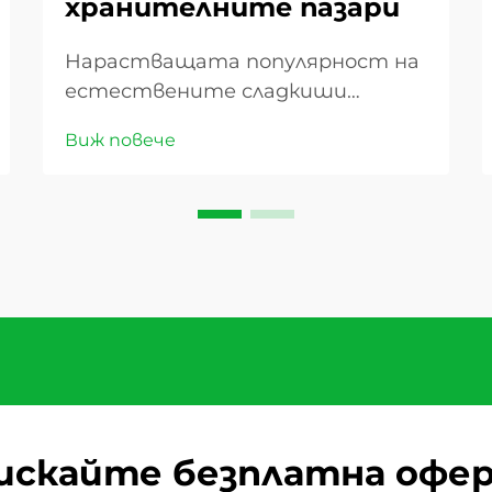
хранителните пазари
Нарастващата популярност на
естествените сладкиши
Пазарът на сушените плодове
Виж повече
преживява значителен ръст
през последните години,
превръщайки тези естествено
сладки деликатеси от прости
закуски в универсални съставки,
намиращи се в кухни по целия
свят. Докато конс...
искайте безплатна офе