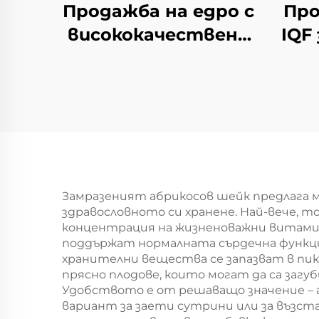
Продажба на едро с
Про
висококачествени
IQF
замразени черни
лук
боровинки IQF,
лук
замразени плодове
от черна
боровинка,
опаковка от 10 кг
Замразеният абрикосов шейк предлага 
здравословното си хранене. Най-вече, 
концентрация на жизненоважни витамин
поддържат нормалната сърдечна функция
хранителни вещества се запазват в пик
прясно плодове, които могат да са заг
Удобството е от решаващо значение – а
вариант за заети сутрини или за възст