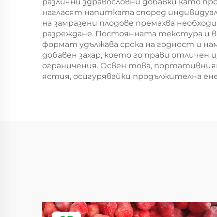
различни здравословни добавки като пр
нагласят напитката според индивидуал
на замразени плодове премахва необходи
разреждане. Постоянната текстура и в
формат удължава срока на годност и н
добавен захар, което го прави отличен 
ограничения. Освен това, портативният
ястия, осигурявайки продължителна ене