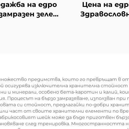
дажба на едро
Цена на ед
 замразен зелен
Здравослов
 замразен зелен
закуски о
 свеж зелен лук
зеленчуци
замразени
Вакуумно суш
зеленчуци
чипсове от дж
множество предимства, които го превръщат в отл
той осигурява изключителна хранителна стойност
и и минерали, особено бета-каротин и калий, ко
. Процесът на бързо замразяване, използван при 
овата си стойност, предлагайки по-добри хранит
убили част от своите хранителни елементи по вре
брикосовият шейк може да бъде приготвен бързо 
ановяване след тренировка. Многостранността на