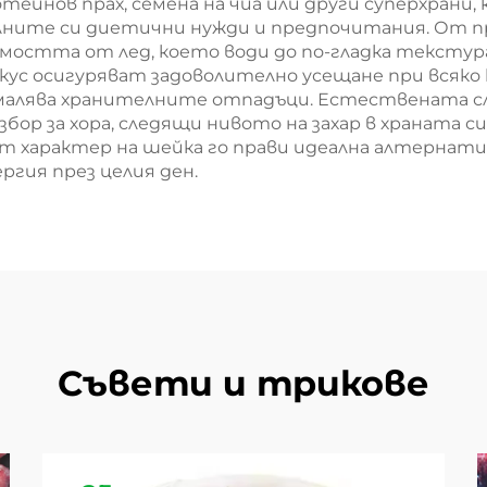
отеинов прах, семена на чиа или други суперхран
ните си диетични нужди и предпочитания. От пр
мостта от лед, което води до по-гладка текстура
кус осигуряват задоволително усещане при всяко
амалява хранителните отпадъци. Естествената с
избор за хора, следящи нивото на захар в храната 
 характер на шейка го прави идеална алтернатива
ргия през целия ден.
Съвети и трикове