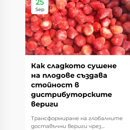
25
Sep
Как сладкото сушене
на плодове създава
стойност в
дистрибуторските
вериги
Трансформиране на глобалните
доставъчни вериги чрез