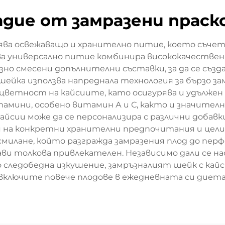
адие от замразени праск
ва освежаващо и хранително питие, което съчетав
Това универсално питие комбинира висококачествен
изно смесени допълнителни съставки, за да се съ
шейка използва напреднала технология за бързо з
цветност на кайсиите, като осигурява и удължен 
амини, особено витамин А и С, както и значителн
йсии може да се персонализира с различни добавки
ря на конкретни хранителни предпочитания и цел
смилане, който разгражда замразения плод до пе
ви толкова привлекателен. Независимо дали се 
о следобедна изкушение, замръзналият шейк с кайс
включите повече плодове в ежедневната си диета