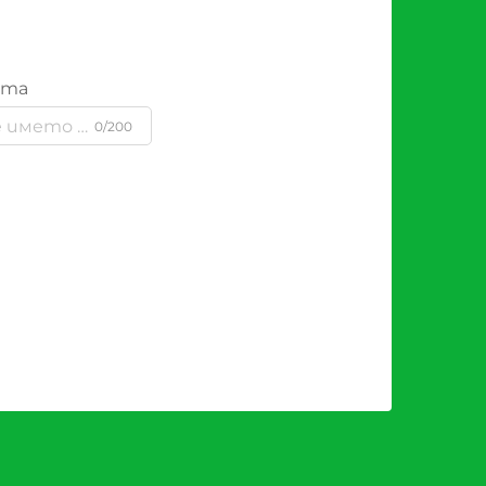
ята
0/200