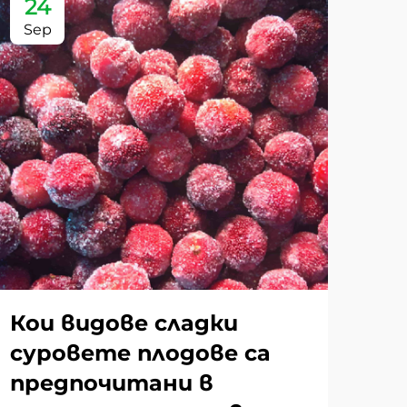
24
2
Sep
Se
Кои видове сладки
Ка
суровете плодове са
ка
предпочитани в
су