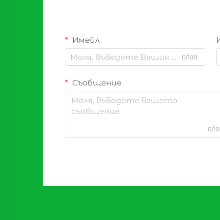
Имейл
0/100
Съобщение
0/1