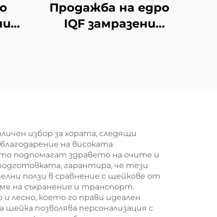
ро
Продажба на едро
ни
IQF замразени
т
конски кестени
замразени кестени
ени
зеленчуци
удже
ичен избор за хората, следящи
 благодарение на високата
ито подпомагат здравето на очите и
подготовката, гарантира, че тези
елни ползи в сравнение с шейкове от
ме на съхранение и транспорт.
и лесно, което го прави идеален
 шейка позволява персонализация с