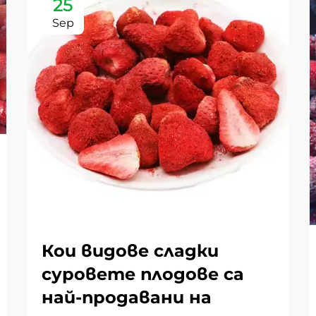
25
Sep
Кои видове сладки
суровете плодове са
най-продавани на