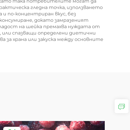
и, като така потребителите могат да
актическа гледна точка, използването
 и по-концентриран вкус, без
 консумиране, докато замразеният
ладост на шейка премахва нуждата от
си, или спазващи определени диетични
 за храна или закуска между основните