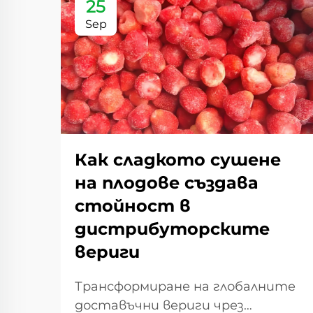
25
Sep
Как сладкото сушене
на плодове създава
стойност в
дистрибуторските
вериги
Трансформиране на глобалните
доставъчни вериги чрез