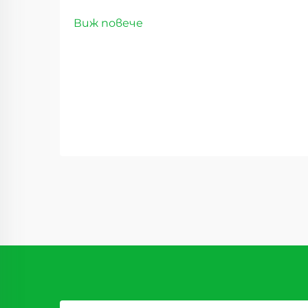
премиум дехидратирани
Виж повече
продукти. Пейзажът на
дистрибуцията на хранителни
стоки се е променил значително
през последните години, като
сладките суши плодове се
превръщат в революционен
стоков вид, който преобразява
доставъчните вериги...