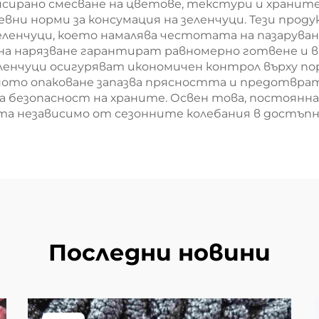
сирано смесване на цветове, текстури и хранит
и норми за консумация на зеленчуци. Тези проду
еленчуци, което намалява честотата на пазаруван
а нарязване гарантират равномерно готвене и в
енчуци осигуряват икономичен контрол върху по
ото опаковане запазва прясността и предотвратя
 безопасност на храните. Освен това, постоянна
а независимо от сезонните колебания в достъпн
Последни новини