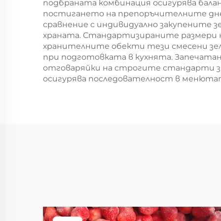
подбраната комбинация осигурява балан
постигането на препоръчителните дневн
сравнение с индивидуално закупените з
храната. Стандартизираните размери н
хранителните обекти тези смесени зел
при подготовката в кухнята. Запечатан
отговаряйки на строгите стандарти за
осигурява последователност в менютат