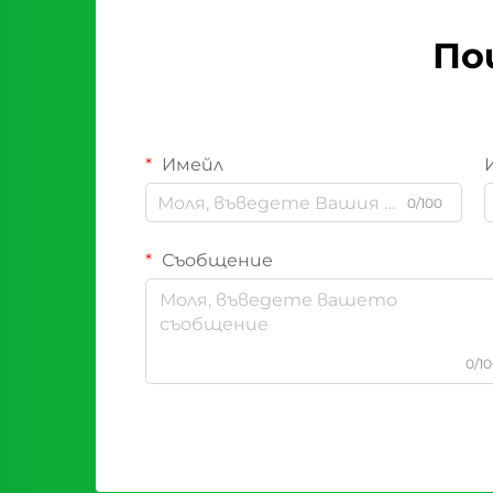
По
Имейл
0/100
Съобщение
0/1