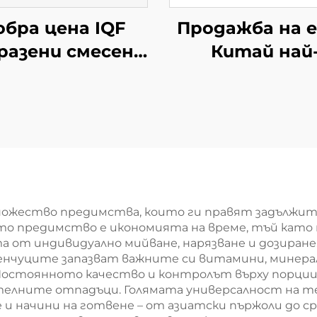
обра цена IQF
Продажба на 
разени смесени
Китай най
зеленчуци
евтината
Замразени
фабрична це
грахчета
замразени фил
ковени зарове
от бамбуко
адък царевица
пъпки проду
Халал
ножество предимства, които ги правят задължите
ото предимство е икономията на време, тъй кат
 от индивидуално мийване, нарязване и дозиране
нчуците запазват важните си витамини, минерал
 Постоянното качество и контролът върху порци
елните отпадъци. Голямата универсалност на тез
е и начини на готвене – от азиатски пържоли до 