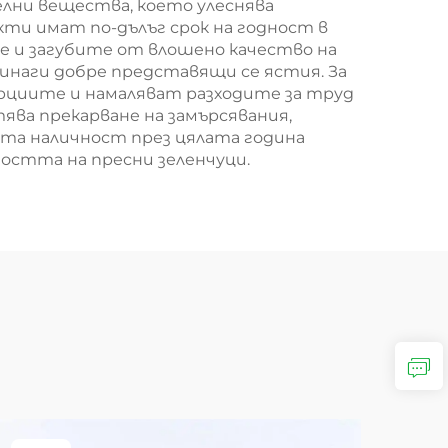
елни вещества, което улеснява
кти имат по-дълъг срок на годност в
е и загубите от влошено качество на
инаги добре представящи се ястия. За
рциите и намаляват разходите за труд
ва прекарване на замърсявания,
та наличност през цялата година
остта на пресни зеленчуци.