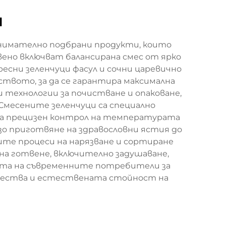
и
внимателно подбрани продукти, които
ено включват балансирана смес от ярко
есни зеленчуци фасул и сочни царевично
еството, за да се гарантира максимална
 технологии за почистване и опаковане,
Смесените зеленчуци са специално
на прецизен контрол на температурата
о приготвяне на здравословни ястия до
те процеси на нарязване и сортиране
 на готвене, включително задушаване,
ията на съвременните потребители за
ещества и естествената стойност на