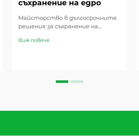
съхранение на едро
Майсторство в дългосрочните
решения за съхранение на
премиум сушене плодове.
Виж повече
Изкуството да се запазват
сушените плодове при
съхранение на едро изисква
внимателно отношение към
детайлите и разбиране на
правилните методи за
съхранение. Независимо дали
сте търговец,
разпространител на храна на
едро или...