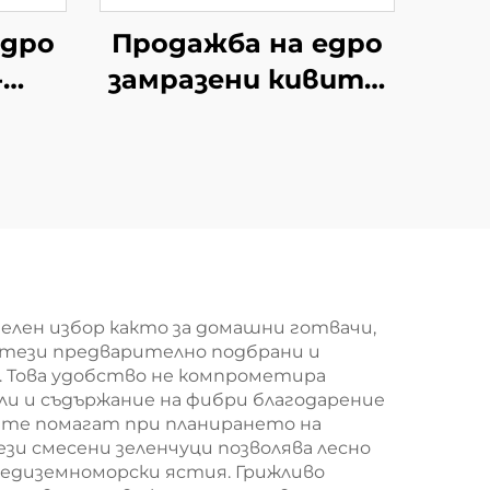
едро
Продажба на едро
-
замразени кивита,
китайски киви, нов
на
реколта
ийки
ви
кт
лен избор както за домашни готвачи,
о тези предварително подбрани и
. Това удобство не компрометира
и и съдържание на фибри благодарение
ите помагат при планирането на
и смесени зеленчуци позволява лесно
средиземноморски ястия. Грижливо