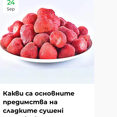
24
2
Sep
Se
Какви са основните
За
предимства на
пъ
сладките сушенi
пр