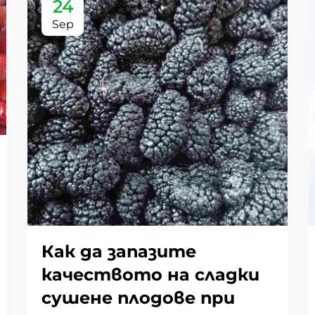
24
Sep
Как да запазите
качеството на сладки
сушене плодове при