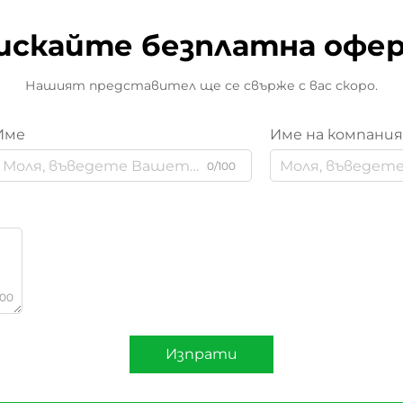
искайте безплатна офе
Нашият представител ще се свърже с вас скоро.
Име
Име на компани
0/100
000
Изпрати