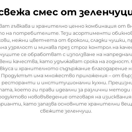
свежа смес от зеленчуц
ват гъвкава и хранително ценно комбинация от 
ето на потребителите. Тези асортименти обикнов
ови, нежни цветчета от броколи, сладки чушки, пр
лна узрялост и минава през строг контрол на кач
уците се обработват с използване на напреднали
ни качества, като удължават срока на годност. 
 вкуса и хранителното съдържание благодарение 
. Продуктът има множество приложения – от бърз
в ресторанти и институционални кухни. Прецизни
ата, което ги прави идеални за различни методи
и продуктово нововъведение отговаря на изискван
варианти, като запазва основните хранителни в
свежите зеленчуци.