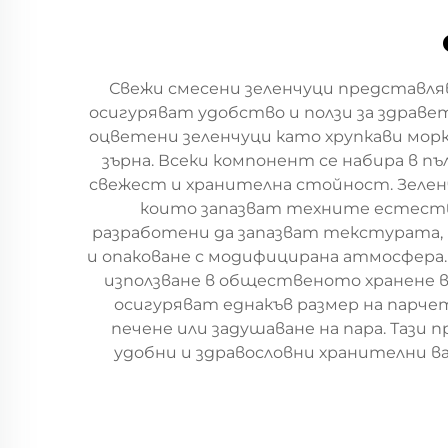
Свежи смесени зеленчуци представля
осигуряват удобство и ползи за здрав
оцветени зеленчуци като хрупкави морк
зърна. Всеки компонент се набира в пъ
свежест и хранителна стойност. Зеленч
които запазват техните естестве
разработени да запазват текстурата,
и опаковане с модифицирана атмосфера
използване в общественото хранене 
осигуряват еднакъв размер на парчет
печене или задушаване на пара. Таз
удобни и здравословни хранителни 