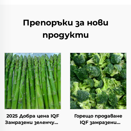
Препоръки за нови
продукти
2025 Добра цена IQF
Горещо продаване
Замразени зеленчуци
IQF замразени
Висококачествен IQF
зеленчуци броколи