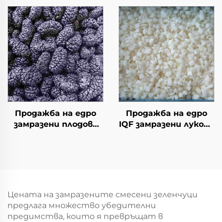
Замразен зелен
замразено броколи с
спаруж за продажба
добро цена
Продажба на едро
Продажба на едро
замразени плодове
IQF замразени лукови
от черен шип, нов
ивици нарязан свеж
реколта замразени
замразен зеленчук
плодове, опаковка от
цена
10 кг IQF черен шип
Цената на замразените смесени зеленчуци
предлага множество убедителни
предимства, които я превръщат в