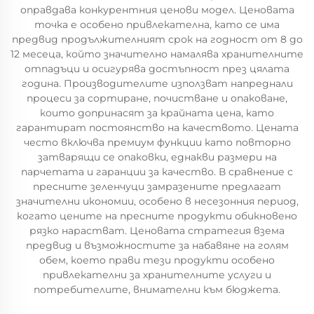
оправдава конкурентния ценови модел. Ценовата
точка е особено привлекателна, като се има
предвид продължителният срок на годност от 8 до
12 месеца, който значително намалява хранителните
отпадъци и осигурява достъпност през цялата
година. Производителите използват напреднали
процеси за сортиране, почистване и опаковане,
които допринасят за крайната цена, като
гарантират постоянство на качеството. Цената
често включва премиум функции като повторно
затварящи се опаковки, еднакви размери на
парчетата и гаранции за качество. В сравнение с
пресните зеленчуци замразените предлагат
значителни икономии, особено в несезонния период,
когато цените на пресните продукти обикновено
рязко нарастват. Ценовата стратегия взема
предвид и възможностите за набавяне на голям
обем, което прави тези продукти особено
привлекателни за хранителните услуги и
потребителите, внимателни към бюджета.