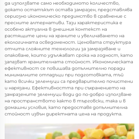
да използвате само необходимото количество,
докато остатъкът остава замразен, представлява
сериозно икономическо предимство в сравнение с
пресните алтернативи. Тази характеристика е
особено актуална в днешния контекст на
растящите цени на храните и увеличаването на
екологичната осведоменост. Ценовата структура
отчита сложните технологии за замразяване и
опаковане, които удължават срока на годност, като
запазват хранителната стойност. Икономическата
ефективност се повишава допълнително поради
минималните отпадъци при подготовката, тъй
като всички зеленчуци са предварително почистени
и нарязани. Ефективността при съхранението на
замразените зеленчуци води до по-добро използване
на пространството както в търговски, така и в
домашни условия, като предоставя допълнителна
стойност извън директната цена на продукта.