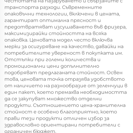
честотата на пазаруването и свързаните с
транспорта разходи. Съвременните
опаковъчни технологии, включени в цената,
гарантират оптимална прясност и
предотвратяват изсушаването във фризера,
максимизирайки стойността на всяка
опаковка. Ценовата модел често включва
мерки за осигуряване на качество, давайки на
потребителите увереност в покупката им.
Отстъпки при големи количества и
промоционални цени допълнително
подобряват предлаганата стойност. Освен
това, ценовата точка отразява удобството
от наличието на разнообразие от зеленчуци в
един пакет, което премахва необходимостта
да се закупуват множество отделни
продукти. Съотношението цена-хранителна
стойност е особено благоприятно, което
прави тези продукти отличен избор за
здравословно ориентирани потребители с
ограничен бюджет.