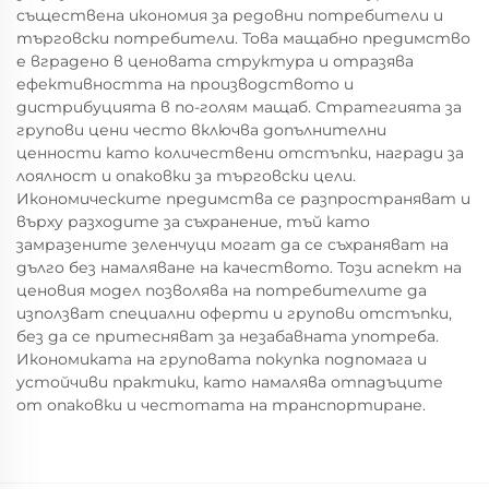
съществена икономия за редовни потребители и
търговски потребители. Това мащабно предимство
е вградено в ценовата структура и отразява
ефективността на производството и
дистрибуцията в по-голям мащаб. Стратегията за
групови цени често включва допълнителни
ценности като количествени отстъпки, награди за
лоялност и опаковки за търговски цели.
Икономическите предимства се разпространяват и
върху разходите за съхранение, тъй като
замразените зеленчуци могат да се съхраняват на
дълго без намаляване на качеството. Този аспект на
ценовия модел позволява на потребителите да
използват специални оферти и групови отстъпки,
без да се притесняват за незабавната употреба.
Икономиката на груповата покупка подпомага и
устойчиви практики, като намалява отпадъците
от опаковки и честотата на транспортиране.