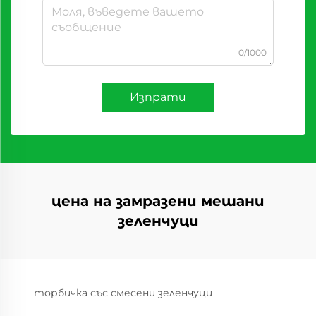
0/1000
Изпрати
цена на замразени мешани
зеленчуци
торбичка със смесени зеленчуци