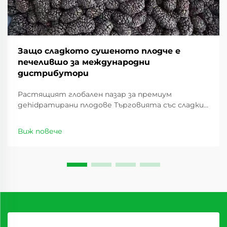
Защо сладкото сушеното плодче е
печелившо за международни
дистрибутори
Растящият глобален пазар за премиум
деhidратирани плодове Търговията със сладки
сушеши плодове има значителен ръст през
последното десетилетие, като предлага
Виж повече
изгодни възможности за дистрибутори по
целия свят. С промяната в потребителските
предпочитания ...