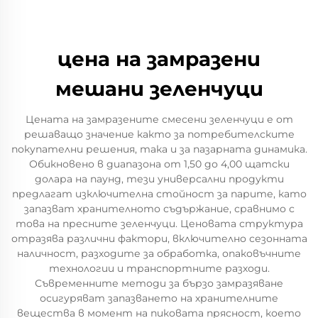
цена на замразени
мешани зеленчуци
Цената на замразените смесени зеленчуци е от
решаващо значение както за потребителските
покупателни решения, така и за пазарната динамика.
Обикновено в диапазона от 1,50 до 4,00 щатски
долара на паунд, тези универсални продукти
предлагат изключителна стойност за парите, като
запазват хранителното съдържание, сравнимо с
това на пресните зеленчуци. Ценовата структура
отразява различни фактори, включително сезонната
наличност, разходите за обработка, опаковъчните
технологии и транспортните разходи.
Съвременните методи за бързо замразяване
осигуряват запазването на хранителните
вещества в момент на пиковата прясност, което