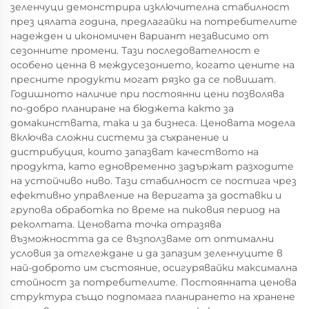
зеленчуци демонстрира изключителна стабилност
през цялата година, предлагайки на потребителите
надежден и икономичен вариант независимо от
сезонните промени. Тази последователност е
особено ценна в междусезонието, когато цените на
пресните продукти могат рязко да се повишат.
Годишното наличие при постоянни цени позволява
по-добро планиране на бюджета както за
домакинствата, така и за бизнеса. Ценовата модела
включва сложни системи за съхранение и
дистрибуция, които запазват качеството на
продукта, като едновременно задържат разходите
на устойчиво ниво. Тази стабилност се постига чрез
ефективно управление на веригата за доставки и
групова обработка по време на пиковия период на
реколтата. Ценовата точка отразява
възможността да се възползваме от оптимални
условия за отглеждане и да запазим зеленчуците в
най-доброто им състояние, осигурявайки максимална
стойност за потребителите. Постоянната ценова
структура също подпомага планирането на хранене