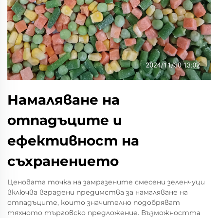
Намаляване на
отпадъците и
ефективност на
съхранението
Ценовата точка на замразените смесени зеленчуци
включва вградени предимства за намаляване на
отпадъците, които значително подобряват
тяхното търговско предложение. Възможността