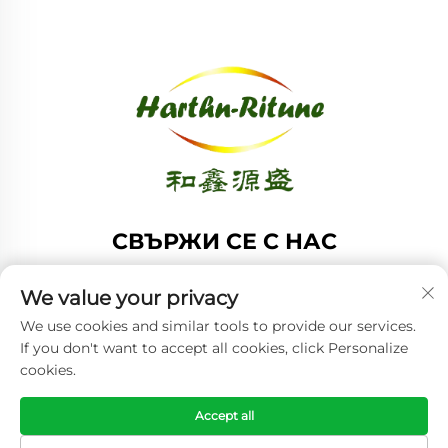
СВЪРЖИ СЕ С НАС
Add: Стая 1208, Сграда А, №61 улица Хонг Конг, Среден
We value your privacy
район, Циндао, Шандонг, Китай
We use cookies and similar tools to provide our services.
Тел:
+86-53285879528
If you don't want to accept all cookies, click Personalize
Имейл:
[email protected]
cookies.
Accept all
Всички права запазени. © 2025 Циндао Хартн-ритюн