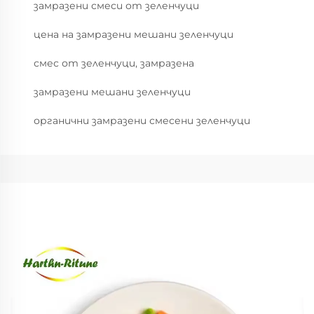
замразени смеси от зеленчуци
цена на замразени мешани зеленчуци
смес от зеленчуци, замразена
замразени мешани зеленчуци
органични замразени смесени зеленчуци