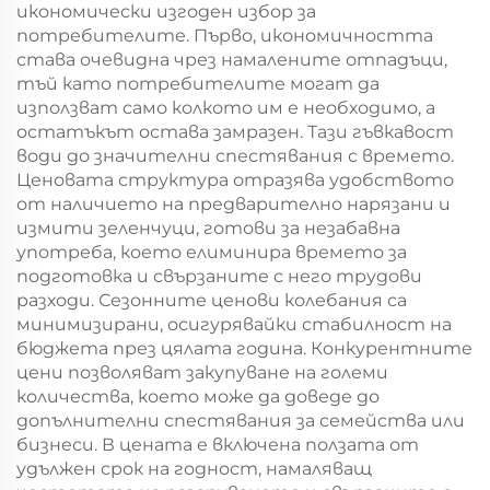
икономически изгоден избор за
потребителите. Първо, икономичността
става очевидна чрез намалените отпадъци,
тъй като потребителите могат да
използват само колкото им е необходимо, а
остатъкът остава замразен. Тази гъвкавост
води до значителни спестявания с времето.
Ценовата структура отразява удобството
от наличието на предварително нарязани и
измити зеленчуци, готови за незабавна
употреба, което елиминира времето за
подготовка и свързаните с него трудови
разходи. Сезонните ценови колебания са
минимизирани, осигурявайки стабилност на
бюджета през цялата година. Конкурентните
цени позволяват закупуване на големи
количества, което може да доведе до
допълнителни спестявания за семейства или
бизнеси. В цената е включена ползата от
удължен срок на годност, намаляващ