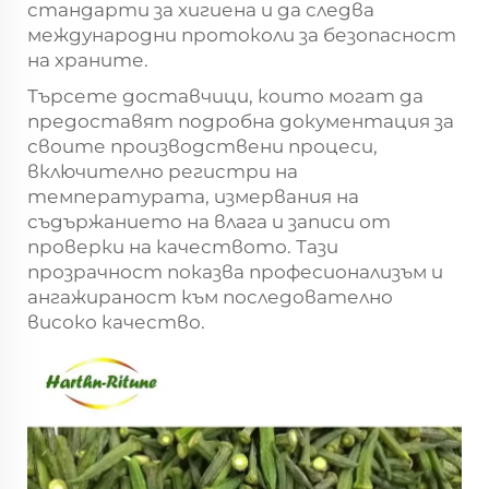
стандарти за хигиена и да следва
международни протоколи за безопасност
на храните.
Търсете доставчици, които могат да
предоставят подробна документация за
своите производствени процеси,
включително регистри на
температурата, измервания на
съдържанието на влага и записи от
проверки на качеството. Тази
прозрачност показва професионализъм и
ангажираност към последователно
високо качество.