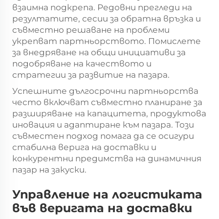
взаимна подкрепа. Редовни прегледи на
резултатите, сесии за обратна връзка и
съвместно решаване на проблеми
укрепват партньорството. Помислете
за внедряване на общи инициативи за
подобряване на качеството и
стратегии за развитие на пазара.
Успешните дългосрочни партньорства
често включват съвместно планиране за
разширяване на капацитета, продуктова
иновация и адаптиране към пазара. Този
съвместен подход помага да се осигури
стабилна верига на доставки и
конкурентни предимства на динамичния
пазар на закуски.
Управление на логистиката
във веригата на доставки