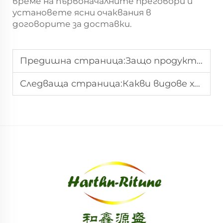
време на първоначалните преговори и
установете ясни очаквания в
договорите за доставки.
Предишна страница:
Защо продуктите от пържени зеленчуци са привлекателни за търговци на едро
Следваща страница:
Какви видове хрупкави зеленчуци са в голямо търсене на износни пазари