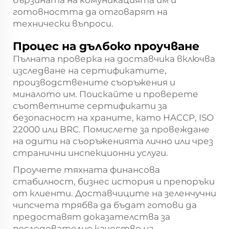
готовността да отговарят на
технически въпроси.
Процес на дълбоко проучване
Пълната проверка на доставчика включва
изследване на сертификатите,
производствените съоръжения и
миналото им. Поискайте и проверете
съответните сертификати за
безопасност на храните, като HACCP, ISO
22000 или BRC. Помислете за провеждане
на одити на съоръженията лично или чрез
странични инспекционни услуги.
Проучете тяхната финансова
стабилност, бизнес история и препоръки
от клиенти. Доставчиците на зеленчучни
чипсчета трябва да бъдат готови да
предоставят доказателства за
последователно качество на