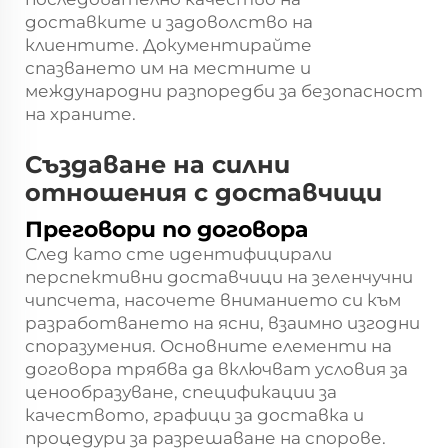
доставките и задоволство на
клиентите. Документирайте
спазването им на местните и
международни разпоредби за безопасност
на храните.
Създаване на силни
отношения с доставчици
Преговори по договора
След като сте идентифицирали
перспективни доставчици на зеленчучни
чипсчета, насочете вниманието си към
разработването на ясни, взаимно изгодни
споразумения. Основните елементи на
договора трябва да включват условия за
ценообразуване, спецификации за
качеството, графици за доставка и
процедури за разрешаване на спорове.