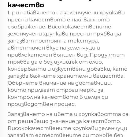
качество
При набавянето на зеленчучени хрупкави
пресни качеството е най-важното
съображение. Висококачествените
зеленчучени хрупкави пресни трябва да
запазват постоянна текстура,
автентичен вкус на зеленчуци и
привлекателен външен вид. Продуктът
трябва да е без излишък от олио,
консерванти и изкуствени добавки, като
запазва важните хранителни вещества.
Обърнете внимание на доставчици,
които прилагат строги мерки за
контрол на качеството в целия си
производствен процес.
Запазването на цвета и хрупкавостта са
от решаващо значение за качеството.
Висококачествените хрупкави зеленчуци
запазват естествените си тонове без