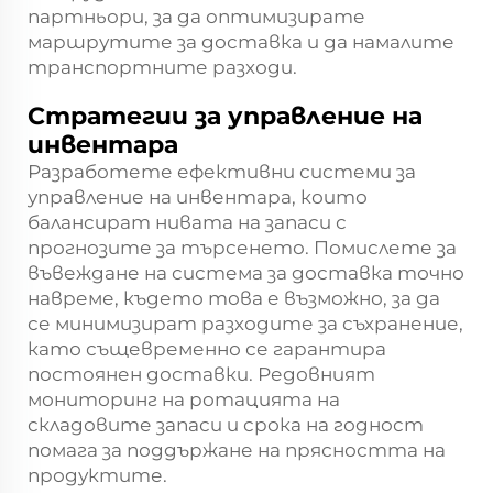
партньори, за да оптимизирате
маршрутите за доставка и да намалите
транспортните разходи.
Стратегии за управление на
инвентара
Разработете ефективни системи за
управление на инвентара, които
балансират нивата на запаси с
прогнозите за търсенето. Помислете за
въвеждане на система за доставка точно
навреме, където това е възможно, за да
се минимизират разходите за съхранение,
като същевременно се гарантира
постоянен доставки. Редовният
мониторинг на ротацията на
складовите запаси и срока на годност
помага за поддържане на прясността на
продуктите.