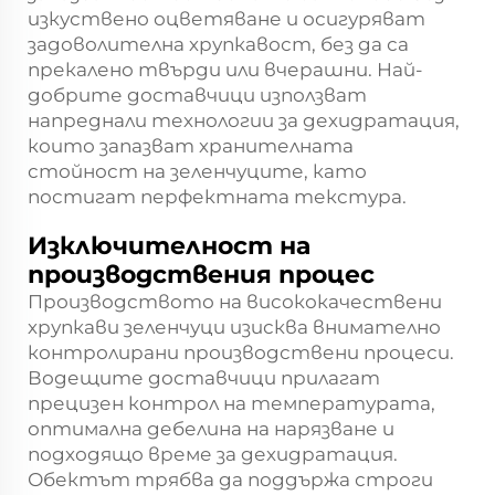
изкуствено оцветяване и осигуряват
задоволителна хрупкавост, без да са
прекалено твърди или вчерашни. Най-
добрите доставчици използват
напреднали технологии за дехидратация,
които запазват хранителната
стойност на зеленчуците, като
постигат перфектната текстура.
Изключителност на
производствения процес
Производството на висококачествени
хрупкави зеленчуци изисква внимателно
контролирани производствени процеси.
Водещите доставчици прилагат
прецизен контрол на температурата,
оптимална дебелина на нарязване и
подходящо време за дехидратация.
Обектът трябва да поддържа строги