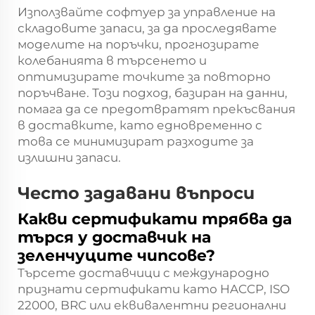
Използвайте софтуер за управление на
складовите запаси, за да проследявате
моделите на поръчки, прогнозирате
колебанията в търсенето и
оптимизирате точките за повторно
поръчване. Този подход, базиран на данни,
помага да се предотвратят прекъсвания
в доставките, като едновременно с
това се минимизират разходите за
излишни запаси.
Често задавани въпроси
Какви сертификати трябва да
търся у доставчик на
зеленчуците чипсове?
Търсете доставчици с международно
признати сертификати като HACCP, ISO
22000, BRC или еквивалентни регионални