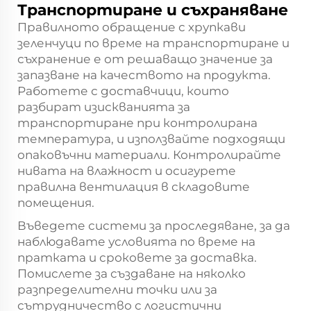
Транспортиране и съхраняване
Правилното обращение с хрупкави
зеленчуци по време на транспортиране и
съхранение е от решаващо значение за
запазване на качеството на продукта.
Работете с доставчици, които
разбират изискванията за
транспортиране при контролирана
температура, и използвайте подходящи
опаковъчни материали. Контролирайте
нивата на влажност и осигурете
правилна вентилация в складовите
помещения.
Въведете системи за проследяване, за да
наблюдавате условията по време на
пратката и сроковете за доставка.
Помислете за създаване на няколко
разпределителни точки или за
сътрудничество с логистични