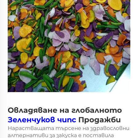
Овладяване на глобалното
Зеленчуков чипс
Продажби
Нарастващата търсене на здравословни
алтернативи за закуска е поставила