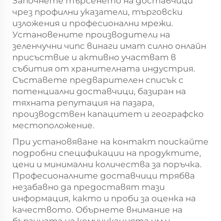
Започнете търсенето на доставчици
чрез профилни указатели, търговски
изложения и професионални мрежи.
Установените производители на
зеленчучни чипс винаги имат силно онлайн
присъствие и активно участват в
събития от хранителната индустрия.
Съставете предварителен списък с
потенциални доставчици, базиран на
тяхната репутация на пазара,
производствен капацитет и географско
местоположение.
При установяване на контакт поискайте
подробни спецификации на продуктите,
цени и минимални количества за поръчка.
Професионалните доставчици трябва
незабавно да предоставят тази
информация, както и проби за оценка на
качеството. Обърнете внимание на
бързината на комуникацията им и