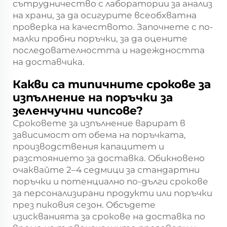
сътрудничество с лаборатории за анализ
на храни, за да осигурите всеобхватна
проверка на качеството. Започнете с по-
малки пробни поръчки, за да оцените
последователността и надеждността
на доставчика.
Какви са типичните срокове за
изпълнение на поръчки за
зеленчучни чипсове?
Сроковете за изпълнение варират в
зависимост от обема на поръчката,
производствения капацитет и
разстоянието за доставка. Обикновено
очаквайте 2–4 седмици за стандартни
поръчки и потенциално по-дълги срокове
за персонализирани продукти или поръчки
през пиковия сезон. Обсъдете
изискванията за срокове на доставка по