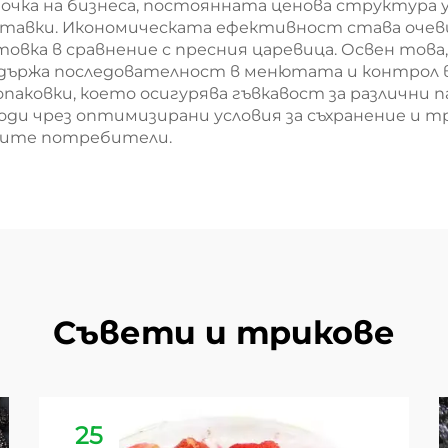
очка на бизнеса, постоянната ценова структура у
оставки. Икономическата ефективност става очев
товка в сравнение с пресния царевица. Освен това
оддържа последователност в менютата и контрол 
 опаковки, което осигурява гъвкавост за различн
и чрез оптимизирани условия за съхранение и т
йните потребители.
Съвети и трикове
25