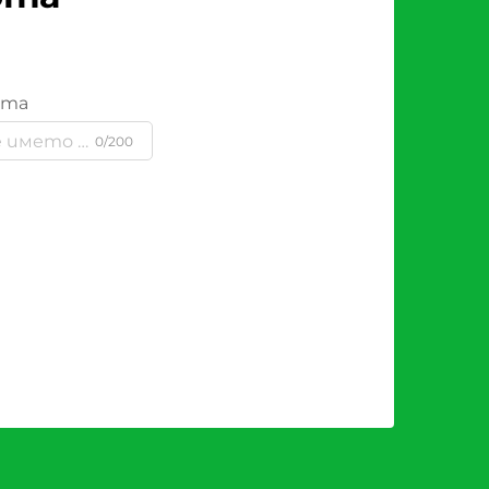
ята
0/200