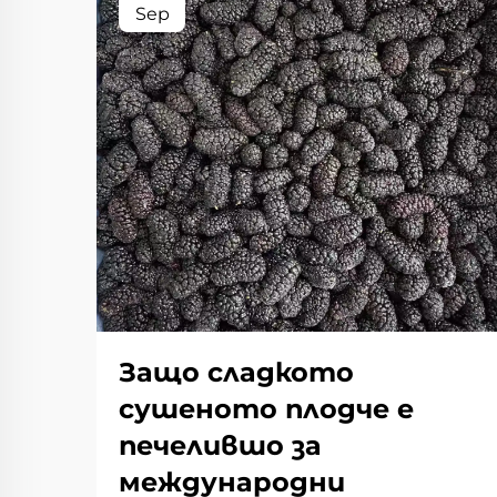
Sep
Защо сладкото
сушеното плодче е
печелившо за
международни