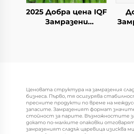
2025 Добра цена IQF
Д
Замразени
Зам
зеленчуци
Висококачествен
IQF Замразен зелен
спаруж за
Мор
продажба
Сл
Ценовата структура на замразения сла
бизнеса. Първо, тя осигурява стабилно
пресните продукти по време на междусе
запасите. Замразеният формат значител
стойност за парите. Възможностите за
докато по-малките опаковки отговаря
замразеният сладък царевица изисква ми