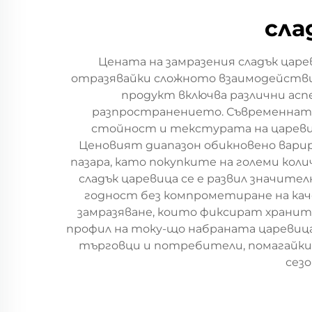
сла
Цената на замразения сладък цар
отразявайки сложното взаимодействи
продукт включва различни асп
разпространението. Съвременната
стойност и текстурата на царевич
Ценовият диапазон обикновено варир
пазара, като покупките на големи кол
сладък царевица се е развил значител
годност без компрометиране на к
замразяване, които фиксират хранит
профил на току-що набраната царевица.
търговци и потребители, помагайки
сез