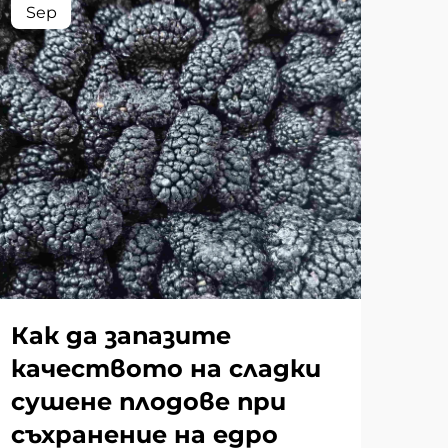
Sep
Se
Как да запазите
Ка
качеството на сладки
хр
сушене плодове при
пр
съхранение на едро
по