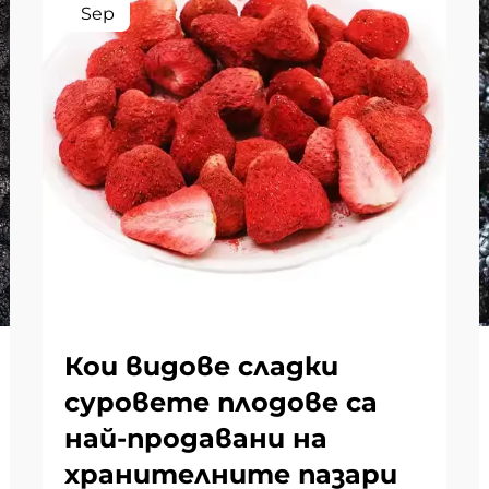
Sep
Кои видове сладки
суровете плодове са
най-продавани на
хранителните пазари