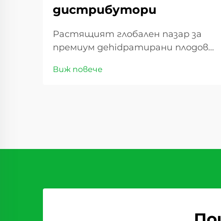
дистрибутори
Растящият глобален пазар за
премиум деhidратирани плодове
Търговията със сладки сушеши
Виж повече
плодове има значителен ръст
през последното десетилетие,
като предлага изгодни
възможности за дистрибутори
по целия свят. С промяната в
потребителските
предпочитания ...
По