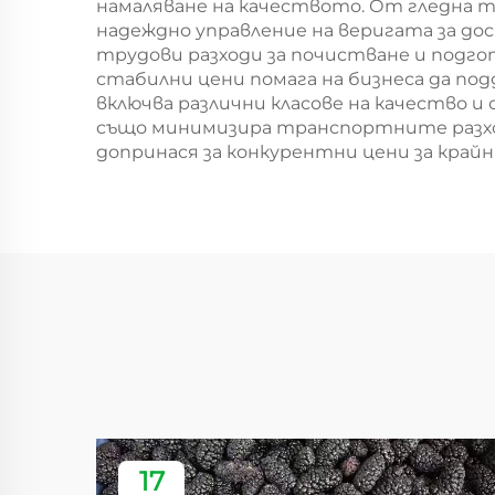
намаляване на качеството. От гледна т
надеждно управление на веригата за д
трудови разходи за почистване и подго
стабилни цени помага на бизнеса да п
включва различни класове на качество и
също минимизира транспортните разход
допринася за конкурентни цени за кра
17