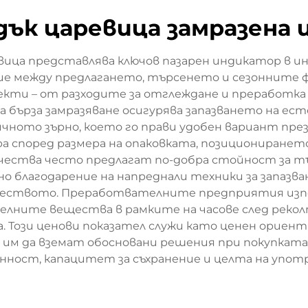
дък царевица замразена 
евица представлява ключов пазарен индикатор в и
е между предлагането, търсенето и сезонните 
екти – от разходите за отглеждане и преработка 
 бърза замразяване осигурява запазването на ес
ното зърно, което го прави удобен вариант пре
а според размера на опаковката, позициониране
ичества често предлагат по-добра стойност за т
но благодарение на напреднали техники за запазва
ачеството. Преработвателните предприятия изп
елните вещества в рамките на часове след реколт
 Този ценови показател служи като ценен ориент
 им да вземат обосновани решения при покупката
онност, капацитет за съхранение и целта на употр