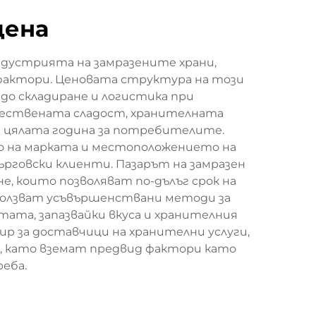
цена
ндустрията на замразените храни,
фактори. Ценовата структура на този
до складиране и логистика при
тествената сладост, хранителната
з цялата година за потребителите.
то на марката и местоположението на
ърговски клиенти. Пазарът на замразен
не, които позволяват по-дълъг срок на
олзват усъвършенствани методи за
ата, запазвайки вкуса и хранителния
ир за доставчици на хранителни услуги,
, като вземат предвид фактори като
еба.