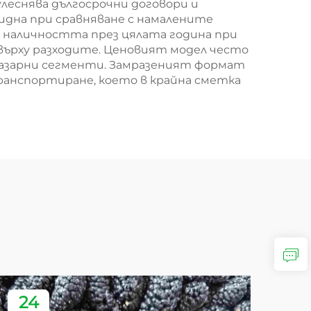
леснява дългосрочни договори и
идна при сравняване с намалените
, наличността през цялата година при
върху разходите. Ценовият модел често
и пазарни сегменти. Замразеният формат
ранспортиране, което в крайна сметка
24
2