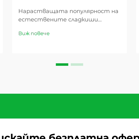
Нарастващата популярност на
естествените сладкиши
Пазарът на сушените плодове
Виж повече
преживява значителен ръст
през последните години,
превръщайки тези естествено
сладки деликатеси от прости
закуски в универсални съставки,
намиращи се в кухни по целия
свят. Докато конс...
искайте безплатна офе