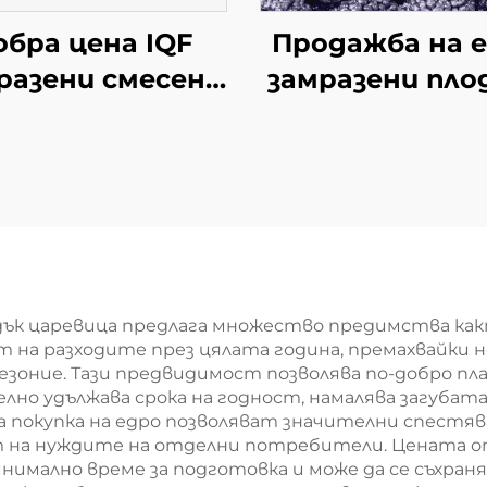
обра цена IQF
Продажба на 
разени смесени
замразени пло
зеленчуци
от черен шип,
Замразени
реколта замра
грахчета
плодове, опак
ковени зарове
от 10 кг IQF ч
адък царевица
шип
Халал
дък царевица предлага множество предимства как
ст на разходите през цялата година, премахвайки
зоние. Тази предвидимост позволява по-добро пл
но удължава срока на годност, намалява загубата 
 покупка на едро позволяват значителни спестя
т на нуждите на отделни потребители. Цената о
нимално време за подготовка и може да се съхраня