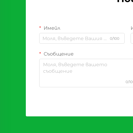
Имейл
0/100
Съобщение
0/1