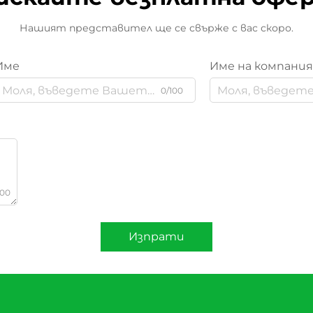
Нашият представител ще се свърже с вас скоро.
Име
Име на компани
0/100
000
Изпрати