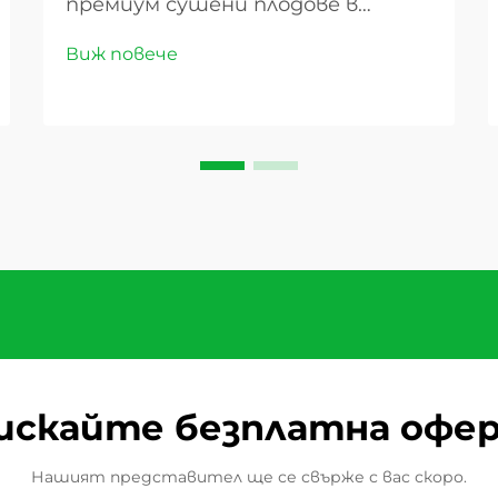
премиум сушени плодове в
глобалната търговия Пейзажът
Виж повече
на глобалната търговия
преживява забележителна
трансформация, като сладките
сушени плодове се превръщат в
ключов играч за осигуряване на
постоянни артикули в
международните пазари...
искайте безплатна офе
Нашият представител ще се свърже с вас скоро.