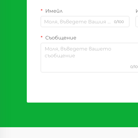
Имейл
0/100
Съобщение
0/1