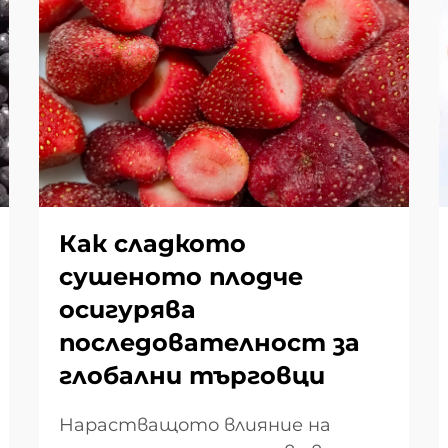
Как сладкото
сушеното плодче
осигурява
последователност за
глобални търговци
Нарастващото влияние на