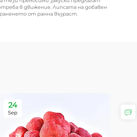
ра тези преносими закуски предлагат
треба в движение. Липсата на добавен
 храненето от ранна възраст.
24
2
Sep
Se