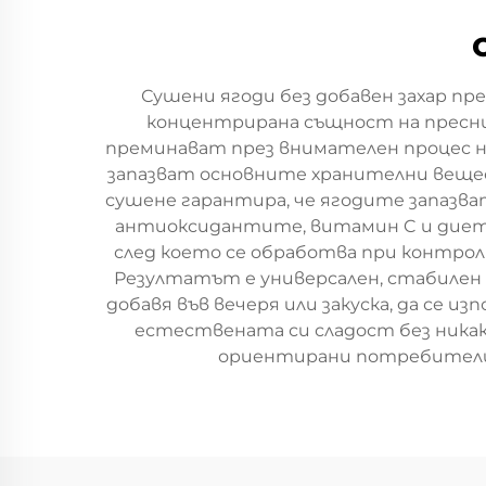
Сушени ягоди без добавен захар пр
концентрирана същност на пресни 
преминават през внимателен процес н
запазват основните хранителни веще
сушене гарантира, че ягодите запазва
антиоксидантите, витамин C и диетич
след което се обработва при контро
Резултатът е универсален, стабилен 
добавя във вечеря или закуска, да се из
естествената си сладост без никакв
ориентирани потребители 