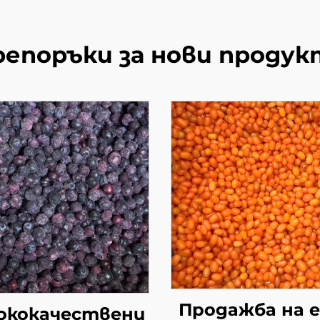
репоръки за нови продук
Продажба на 
ококачествени