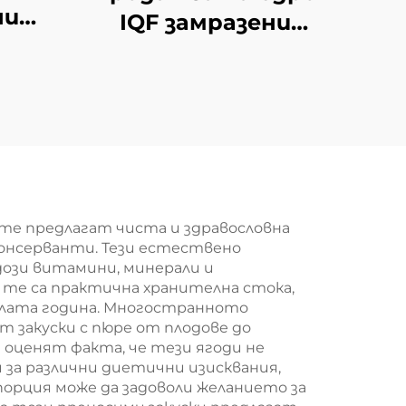
ни
IQF замразени
овка
конски кестени
азен
замразени кестени
е
зеленчуци
 те предлагат чиста и здравословна
консерванти. Тези естествено
ози витамини, минерали и
, те са практична хранителна стока,
цялата година. Многостранното
т закуски с пюре от плодове до
оценят факта, че тези ягоди не
 за различни диетични изисквания,
порция може да задоволи желанието за