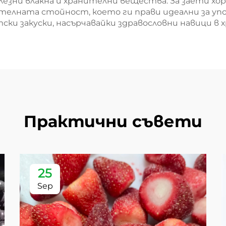
лезни влакна и хранителни вещества. За заети хо
елната стойност, което ги прави идеални за упо
тски закуски, насърчавайки здравословни навици в
Практични съвети
25
Sep