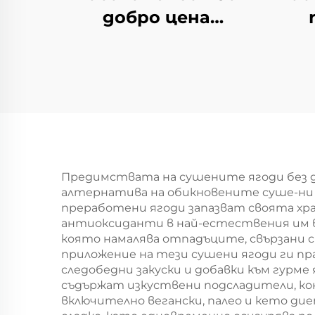
добро цена
замразен халал
про
агнешки бут с
опа
мазнина на
опашката наличен
б
замразен агнешки
бут за продажба
Предимствата на сушените ягоди без до
алтернатива на обикновените суше-ни 
преработени ягоди запазват своята хр
антиоксиданти в най-естествения им ви
която намалява отпадъците, свързани с
приложение на тези сушени ягоди ги пра
следобедни закуски и добавки към гурм
съдържат изкуствени подсладители, кон
включително вегански, палео и кето ди