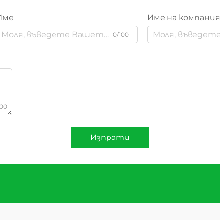
Име
Име на компани
0/100
000
Изпрати