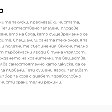
р
ните закуски, предлагайки чистата,
 Тези естествено запазени плодове
анието на вода, като същевременно се
ите. Специализираната технология за
л и полезните съединения, включително
 първокласни ягоди в пълна узрялост,
раждането на хранителните вещества.
ва самостоятелно като закуска, да се
и за първачи. Тези сушени ягоди запазват
збор за хора с диабет, здравословно
 чисти хранителни режими.