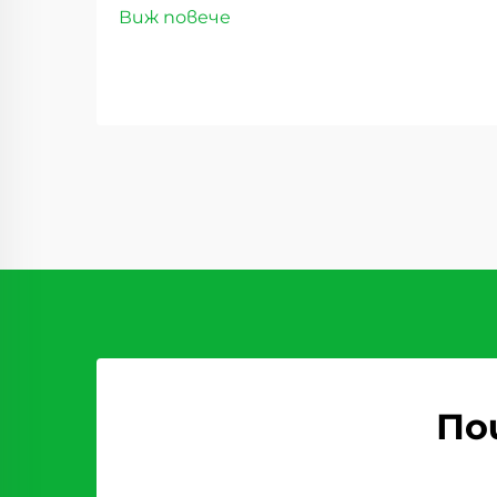
Виж повече
хранителен бизнес силно зависи
от партньорство с надеждни
доставчици на сурове плодове,
които постоянно предлагат
продукти високо качество.
Независимо дали сте
собственик на пекарна,...
По