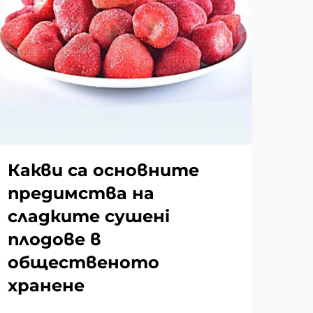
Какви са основните
Ка
предимства на
хр
сладките сушенi
пр
плодове в
по
общественото
Май
хранене
зел
Рас