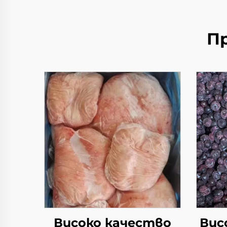
П
Високо качество
Вис