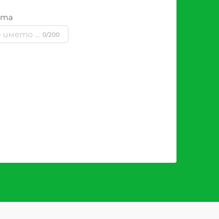
ята
0/200