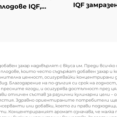
IQF замразе
плодове IQF,
плодове, опак
дажба на едро,
от 10 кг, замр
ковка от 10 кг,
хипово сем
замразени
оровинки за
продажба
бавен захар надхвърлят с вкуса им. Преди всичко
плодове, които често съдържат добавен захар и 
анителна ценност, осигурявайки концентрирани д
д. Благодарение на по-дългия си срок на годност
 пресните ягоди, и осигурява достъпност през 
ви отличен състав за различни кулинарни цели – о
е ястия. Здравно ориентираните потребители ще 
серванти или добавки, което ги прави подходящи
ети. Концентрираният аромат означава, че малка 