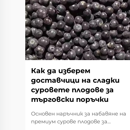
Как да изберем
доставчици на сладки
суровете плодове за
търговски поръчки
Основен наръчник за набавяне на
премиум сурове плодове за
вашия бизнес. Успехът на всеки