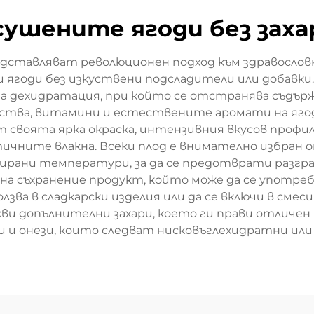
сушените ягоди без заха
едставляват революционен подход към здравослов
ягоди без изкуствени подсладители или добавки.
а дехидратация, при който се отстранява съдърж
ства, витамини и естествените аромати на ягод
т своята ярка окраска, интензивния вкусов профи
ните влакна. Всеки плод е внимателно избран от
лирани температури, за да се предотврати разг
на съхранение продукт, който може да се употребя
ползва в сладкарски изделия или да се включи в смес
и допълнителни захари, което ги прави отличен и
и онези, които следват нисковъглехидратни или