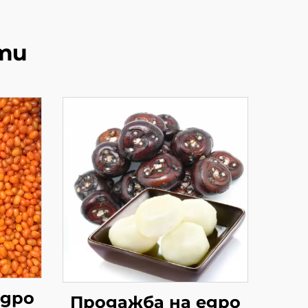
ти
едро
Продажба на едро