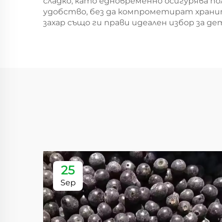
сладко, като едновременно осигурява по
удобство, без да компрометират хранит
захар също ги прави идеален избор за де
25
Sep